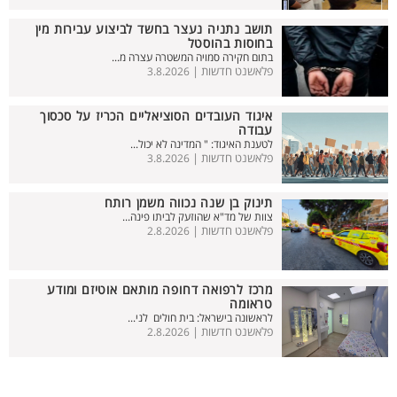
תושב נתניה נעצר בחשד לביצוע עבירות מין
בחוסות בהוסטל
בתום חקירה סמויה המשטרה עצרה מ...
פלאשנט חדשות |
3.8.2026
איגוד העובדים הסוציאליים הכריז על סכסוך
עבודה
לטענת האיגוד: " המדינה לא יכול...
פלאשנט חדשות |
3.8.2026
תינוק בן שנה נכווה משמן רותח
צוות של מד"א שהוזעק לביתו פינה...
פלאשנט חדשות |
2.8.2026
מרכז לרפואה דחופה מותאם אוטיזם ומודע
טראומה
לראשונה בישראל: בית חולים לני...
פלאשנט חדשות |
2.8.2026