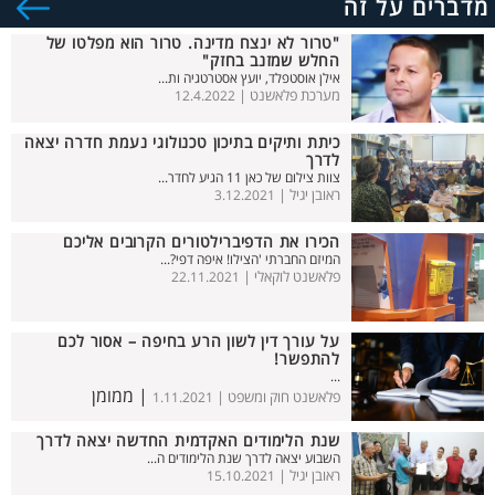
מדברים על זה
"טרור לא ינצח מדינה. טרור הוא מפלטו של
החלש שמזנב בחזק"
אילן אוסטפלד, יועץ אסטרטגיה ות...
מערכת פלאשנט |
12.4.2022
כיתת ותיקים בתיכון טכנולוגי נעמת חדרה יצאה
לדרך
צוות צילום של כאן 11 הגיע לחדר...
ראובן יגיל |
3.12.2021
הכירו את הדפיברילטורים הקרובים אליכם
המיזם החברתי 'הצילו! איפה דפי?...
פלאשנט לוקאלי |
22.11.2021
על עורך דין לשון הרע בחיפה – אסור לכם
להתפשר!
...
| ממומן
פלאשנט חוק ומשפט |
1.11.2021
שנת הלימודים האקדמית החדשה יצאה לדרך
השבוע יצאה לדרך שנת הלימודים ה...
ראובן יגיל |
15.10.2021