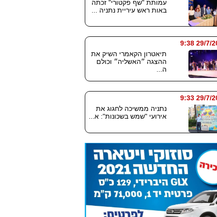
עמותת "שף פקטורי" זכתה
באות ראש עיריית נתניה ...
29/7/2026
תיאטרון הקאמרי השיק את
ההצגה ״האשליה״ וכולם
ה...
29/7/2026
נתניה ממשיכה לחגוג את
אירועי "שמש בשכונות": א...