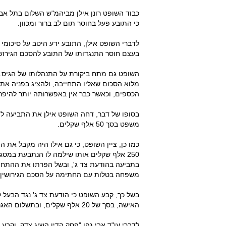
כבוד השופט רונן אילן מביהמ"ש השלום בתל אב
כי התובע פעל בחוסר תום לב ברור ומכוון.
לדברי השופט אילן, התובע ידע היטב על סיכומ
בעצם חוסר התנגדותו של התובע להסכם הגירוש
השופט גם מתח ביקורת על התנהלותו של הגיס. 
מלוא הסכום שאליו התחייבה, ולהציג בפניה א
הכספים, וכאשר כבר אין באפשרותה יותר להיפ
בסופו של דבר, דחה השופט אילן את התביעה ל
משפט בסך 50 אלף שקלים.
כמו כן, ציין השופט, כי גם אילו היה מקבל את
250 אלף שקלים אותו שילמה לו הנתבעת במסג
בתביעה בהודעת צד ג', ובשל הפרתו את ההתחיי
משפחה בטלות עם החתימה על הסכם הגירושין.
בשל כך, קבע השופט כי הודעת צד ג' נגד הבעל
האישה, בסך של 20 אלף שקלים, ובתשלום האגרה שהוטלה עליה במסגרת ההליך.
לדברי עו"ד אבי גפן "פסק הדין השיג צדק, וקבע 