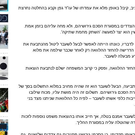
יב, קיבל באופן מלא את עמדתו של עו"ד גפן וקבע בהחלטה נחרצת
י הצדדים במסגרת הסכם גירושיהם, ולא מחה עליהם בזמן אמת.
ין הוא יצר למעשה 'השתק מחמת שתיקה'.
לדבריו, כוונתו הייתה לאפשר לבעל לשעבר ליטול מהנתבעת את
ת הדרישה להחזר ההלוואה רק לאחר שכבר שילמה את מלוא
רע מבעלה לשעבר.
החזר ההלוואה, ופסק כי קרוב המשפחה ישלם לנתבעת הוצאות
 התביעה, הבעל לשעבר הוא זה שהיה מחויב במלוא התשלום בסך של
רת הסכם גירושיהם. תשלום זה היה מושת עליו, מכוח שילובו
בות כלפי אשתו לשעבר – לפיה כל ההלוואות שניתנו מצד בני
 לשעבר אמנם בטלה, אך חייב אותו בהוצאות משפט נוספות לזכות
באופן תקדימי, כי הסכמי גירושין מחייבים גם צדדים שלישיים, גם