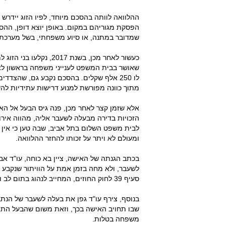
ההלוואה לוותה בהסכם מיוחד, לפיו הזוג יידרש
הפסקת מגוריהם במקום. באופן יוצא דופן, ההס
שמדובר במתנה, או סיוע משפחתי, בשל מערכת 
כעשור לאחר מכן, בשנת 7
שאושר בבית המשפט לענייני משפחה בראשון לציו
לו 250 אלף שקלים. בהסכם נקבע גם, שהצדד
מתוך כוונה מפורשת למנוע דרישות עתידיות ל
אלא שזמן קצר לאחר מכן, פנה גיס הבעל אל ה
הזכויות בדירה מבעלה לשעבר אליה, מהווה אירו
לבית משפט השלום בתל אביב, שבה טען כי אין הו
ומעולם לא ויתר על זכותו להחזר ההלוואה.
בכתב הגנתה של האישה, ציין בא כוחה, עו"ד אבי 
לשעבר, ולא מחה בזמן אמת על הוויתור שנקבע ב
סעיף 39 לחוק החוזים, המחייב לנהוג בתום לב ובדרך מקובלת, הוא מנוע מלהעלות את הטענות הללו כעת.
בנוסף, צירף עו"ד גפן את בעלה לשעבר של הנת
שבו תחויב האישה בכך, וזאת משום שהבעל התחיי
משפחה בטלות.