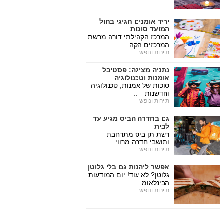
יריד אומנים חגיגי בחול
המועד סוכות
המרכז הקהילתי דורה מרשת
המרכזים הקה...
תיירות ונופש
נתניה מציגה: פסטיבל
אומנות וטכנולוגיה
סוכות של אמנות, טכנולוגיה
וחדשנות –...
תיירות ונופש
גם בחדרה הביס מגיע עד
לבית
רשת תן ביס מתרחבת
ותושבי חדרה מרווי...
תיירות ונופש
אפשר ליהנות גם בלי גלוטן
גלוטן? לא עוד! יום המודעות
הבינלאומ...
תיירות ונופש