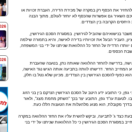
 להחזיר את הכסף רק במקרה של מכירת הדירה, העברת זכויות או
כם השאיר גם אפשרות שהכסף לא יוחזר לעולם, מתוך הבנה
היחסים הקרובה בין הצדדים.
 9:38
201, נקלעו בני הזוג למשבר בנישואיהם שהוביל לגירושין. במסגרת הסכם הגירושין,
ן, העביר הבעל את זכויותיו בדירה לאישה, והיא בתמורה שילמה
ים יוותרו הדדית על החזר כל ההלוואות שניתנו על ידי בני המשפחה,
השבת הכספים.
 9:33
אישה, בדרישה להחזר ההלוואה שאותה נתן, בטענה שהעברת
ע המחייב החזר. דרישתו לוותה בתביעה אותה הגיש נגד האישה,
א כפוף להסכם הגירושין בין הצדדים, מכיוון שלא נטל בו חלק,
גפן, כי התובע ידע היטב על הסכם הגירושין הנרקם בין בני הזוג
ו. לטענת עו"ד גפן, התובע יצר בכך "השתק מחמת מצג", ולאור
בעת כצד ג' לתביעה, וביקש להשית עליו את החזר ההלוואה במקרה
ב במסגרת הסכם הגירושין כי כל ההלוואות שניתנו על ידי בני