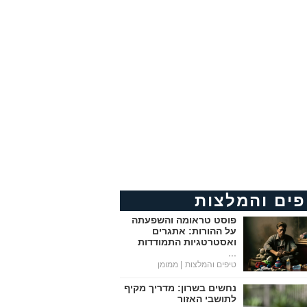
פים והמלצות
פוסט טראומה והשפעתה
על ההורות: אתגרים
ואסטרטגיות התמודדות
...
טיפים והמלצות
| ממומן
נחשים בשרון: מדריך מקיף
לתושבי האזור