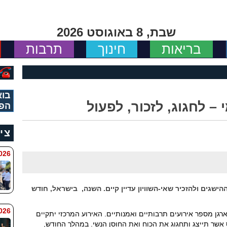
שבת, 8 באוגוסט 2026
בריאות
חינוך
תרבות
בוא
– לחגוג, לזכור, לפעול
הפי
צי
 8:11
ישגים ולהזכיר שאי-השוויון עדיין קיים. השנה, בישראל, חודש
6 8:7
רגן מספר אירועים תרבותיים ואמנותיים. האירוע המרכזי יתקיים
ס אשר תייצג ותחגוג את הכוח ואת החוסן הנשי. במהלך החודש,