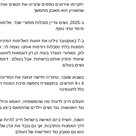
יתקיימו אירועים נוספים שיציינו את הנשים ואת 
שהשוויון הוא מאבק מתמשך.
ב-2025, נשים עדיין סובלות מפערי שכר, 
מימד טרגי נוסף.
ב-7 באוקטובר גילינו את זוועות האלימות המ
תמונות בלתי נסבלות רודפות אותנו: נעמה לוי,
לוק, מאחורי הטנדר בעזה הן רק דוגמאות לזוועו
שיטתי והפיץ אותם ברשתות. אבל בעולם : דממה! 
נשים בעולם.
בשבוע שעבר, טרגדיה חדשה זעזעה את המדינה: אי
4 ו-9 חודשים. בתקשורת נחפשה סיבת המוות
כלל לחטופינו!
העולם חייב לדעת! מה שהמשפחה, האמא והילד
נגד האנושות, נגד נשים וילדים שהחמאס ביצע ב-7.10 וממשיך לבצע כל יום שהוא מחזיק חטופי
השנה, השיח ביום האישה בישראל חייב להיות שו
דרך האמנות והתרבות, אך גם נכבד את זכרן של 
הוא גם מאבק נגד האדישות של העולם.