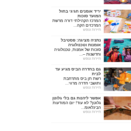
יריד אומנים חגיגי בחול
המועד סוכות
המרכז הקהילתי דורה מרשת
המרכזים הקה...
תיירות ונופש
נתניה מציגה: פסטיבל
אומנות וטכנולוגיה
סוכות של אמנות, טכנולוגיה
וחדשנות –...
תיירות ונופש
גם בחדרה הביס מגיע עד
לבית
רשת תן ביס מתרחבת
ותושבי חדרה מרווי...
תיירות ונופש
אפשר ליהנות גם בלי גלוטן
גלוטן? לא עוד! יום המודעות
הבינלאומ...
תיירות ונופש