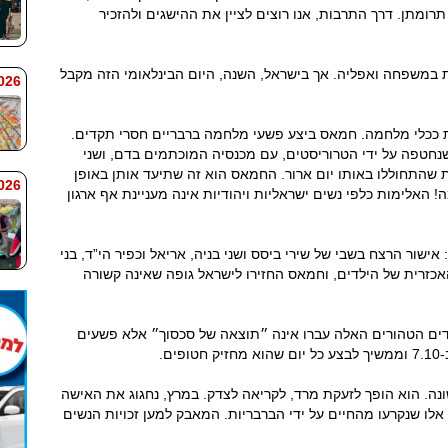
תרומתן. דרך התרבות, אנו רוצים לציין את ההישגים ולהזכיר
אלימות במשפחה ואפליה. אך בישראל, השנה, היום הבינלאומי הזה מקבל
 7:59
ינית ככלי מלחמה. חמאס ביצע פשעי מלחמה ברבריים חסרי תקדים.
 שנחטפה על ידי הטרוריסטים, עם מכנסיה המוכתמים בדם, ושני
ת שהתחוללו באותו יום ארור. החמאס הוא זה שתיעד אותן באופן
 7:58
האלימות כלפי נשים ישראליות ויהודיות אינה מעניינת אף ארגון
שור הרצח בשבי של שירי ביסס ושני בניה, אריאל וכפיר הי”ד, בני
 האכזרית של הילדים, וחמאס החזירו לישראל גופה שאינה קשורה
ים הטהורים האלה עברו אינה ״תוצאה של סכסוך״ אלא פשעים
ם.
נה. הוא הופך לזעקת מרד, לקריאה לצדק. במרץ, נחגוג את האישה
אלו שנקרעו מהחיים על ידי הברבריות. המאבק למען זכויות הנשים