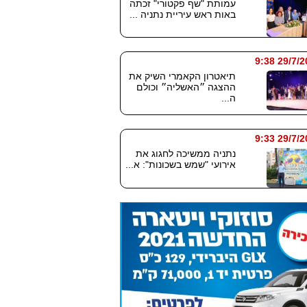
עמותת "שף פקטורי" זכתה
באות ראש עיריית נתניה ...
29/7/2026
תיאטרון הקאמרי השיק את
ההצגה ״האשליה״ וכולם
ה...
29/7/2026
נתניה ממשיכה לחגוג את
אירועי "שמש בשכונות": א...