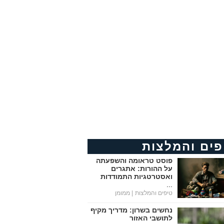
פים והמלצות
פוסט טראומה והשפעתה
על ההורות: אתגרים
ואסטרטגיות התמודדות
...
טיפים והמלצות
| ממומן
נחשים בשרון: מדריך מקיף
לתושבי האזור