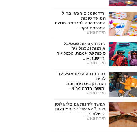
יריד אומנים חגיגי בחול
המועד סוכות
המרכז הקהילתי דורה מרשת
המרכזים הקה...
תיירות ונופש
נתניה מציגה: פסטיבל
אומנות וטכנולוגיה
סוכות של אמנות, טכנולוגיה
וחדשנות –...
תיירות ונופש
גם בחדרה הביס מגיע עד
לבית
רשת תן ביס מתרחבת
ותושבי חדרה מרווי...
תיירות ונופש
אפשר ליהנות גם בלי גלוטן
גלוטן? לא עוד! יום המודעות
הבינלאומ...
תיירות ונופש