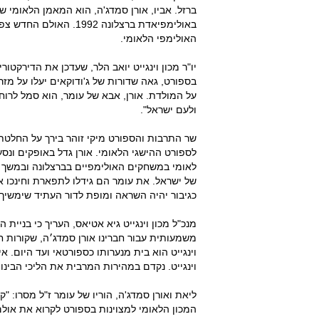
ברזל. אביו, אורן סמדג'ה, הוא המאמן הלאומי ש
באולימפיאדת ברצלונה 92
האולימפי הלאומי.
יו"ר מכון וינגייט יואב הלר, שעדכן את הדירקטורי
בספורט, גאה שדורות של ג'ודוקאים יעלו על מזר
על המולדת. אורן, אבא של עומר, הוא סמל לרוח
ולעם ישראל".
שר התרבות והספורט מיקי זוהר בירך על החלטת מ
לספורט ההישגי הלאומי. אורן גדל באופקים ונסע
לאומי במשחקים האולימפיים בברצלונה ובמשך ש
של ישראל. את עומר הם גידלו לתפארת וחינכו או
כגיבור יהיה השראה ומופת לדור העתיד שימשיך 
מנכ"ל מכון וינגייט גיא אטיאס, העריך כי בניית
משמעותית עבור חברינו אורן סמדג׳ה, שקורות ח
וינגייט הוא בית מנערותו כספורטאי ועד היום. אי
וינגייט. נקדם במהירות המרבית את הליכי הבינוי
ליאת ואורן סמדג'ה, הוריו של עומר ז"ל מסרו: "
המכון הלאומי למצוינות בספורט לקרוא את אולם 