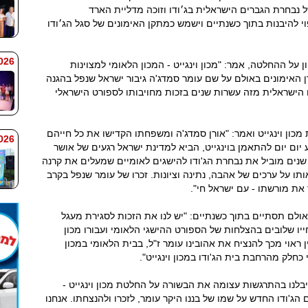
ל נבחרת הגברים הישראלית בג׳ודו וזוכה מדליית הארד
19. האולם החדש צפוי להיבנות בתוך כשנתיים וישמש כמתקן האימונים של סגל הג׳ודו
 9:38
ון על ההחלטה, אמר: "מכון וינגייט - המכון הלאומי למצוינות
ן האימונים באולם על שם עומר סמדג'ה גיבור ישראל שנפל בהגנה
 הישראלית מזה עשרות שנים בזכות מחויבותו לספורט הישראלי
כון וינגייט ואמר: "אורן סמדג'ה ומשפחתו הקדישו את כל חייהם
 9:33
 יום יום להתאמן בוינגייט, הביא למדינת ישראל רגעים של אושר
נים מוביל את נבחרת הג'ודו להישגים לאומיים שמעלים את קרנה
תו על ערכים של אהבה, נתינה וציונות. זכרו של עומר שנפל בקרב
את מורשתו - עם ישראל חי".
 האולם תסתיים בתוך כשנתיים: "יש לנו את הזכות לסגירת מעגל
ייו שלובים בהצלחות של הספורט ההישגי הלאומי ועבורו מכון
ן ראוי מכך להנציח את אהובינו עומר ז"ל, בבית הלאומי במכון
 כחלק מהרחבת בית הג'ודו במכון וינגייט".
קיבלנו בהתרגשות עצומה את הבשורה על החלטת מכון וינגייט -
הג'ודו החדש על שמו של בננו היקר עומר, לזכרו ולהנצחתו. אנחנו