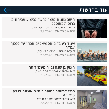
עוד בחדשות
תושב נתניה נעצר בחשד לביצוע עבירות מין
בחוסות בהוסטל
בתום חקירה סמויה המשטרה עצרה מ...
פלאשנט חדשות |
3.8.2026
איגוד העובדים הסוציאליים הכריז על סכסוך
עבודה
לטענת האיגוד: " המדינה לא יכול...
פלאשנט חדשות |
3.8.2026
תינוק בן שנה נכווה משמן רותח
צוות של מד"א שהוזעק לביתו פינה...
פלאשנט חדשות |
2.8.2026
מרכז לרפואה דחופה מותאם אוטיזם ומודע
טראומה
לראשונה בישראל: בית חולים לני...
פלאשנט חדשות |
2.8.2026