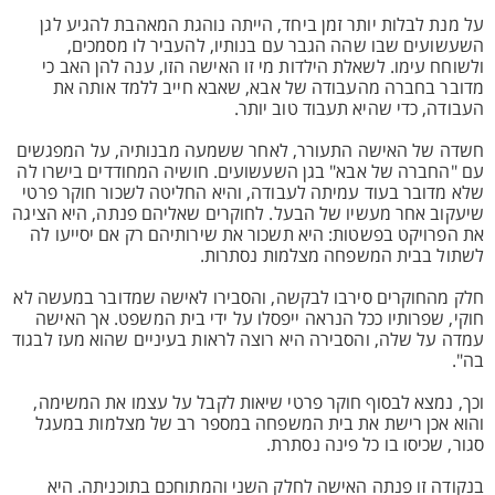
על מנת לבלות יותר זמן ביחד, הייתה נוהגת המאהבת להגיע לגן
השעשועים שבו שהה הגבר עם בנותיו, להעביר לו מסמכים,
ולשוחח עימו. לשאלת הילדות מי זו האישה הזו, ענה להן האב כי
מדובר בחברה מהעבודה של אבא, שאבא חייב ללמד אותה את
העבודה, כדי שהיא תעבוד טוב יותר.
חשדה של האישה התעורר, לאחר ששמעה מבנותיה, על המפגשים
עם "החברה של אבא" בגן השעשועים. חושיה המחודדים בישרו לה
שלא מדובר בעוד עמיתה לעבודה, והיא החליטה לשכור חוקר פרטי
שיעקוב אחר מעשיו של הבעל. לחוקרים שאליהם פנתה, היא הציגה
את הפרויקט בפשטות: היא תשכור את שירותיהם רק אם יסייעו לה
לשתול בבית המשפחה מצלמות נסתרות.
חלק מהחוקרים סירבו לבקשה, והסבירו לאישה שמדובר במעשה לא
חוקי, שפרותיו ככל הנראה ייפסלו על ידי בית המשפט. אך האישה
עמדה על שלה, והסבירה היא רוצה לראות בעיניים שהוא מעז לבגוד
בה".
וכך, נמצא לבסוף חוקר פרטי שיאות לקבל על עצמו את המשימה,
והוא אכן רישת את בית המשפחה במספר רב של מצלמות במעגל
סגור, שכיסו בו כל פינה נסתרת.
בנקודה זו פנתה האישה לחלק השני והמתוחכם בתוכניתה. היא