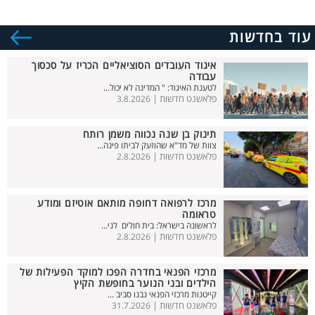
עוד בחדשות
איגוד העובדים הסוציאליים הכריז על סכסוך
עבודה
לטענת האיגוד: " המדינה לא יכול...
פלאשנט חדשות |
3.8.2026
תינוק בן שנה נכווה משמן רותח
צוות של מד"א שהוזעק לביתו פינה...
פלאשנט חדשות |
2.8.2026
מרכז לרפואה דחופה מותאם אוטיזם ומודע
טראומה
לראשונה בישראל: בית חולים לני...
פלאשנט חדשות |
2.8.2026
מרכזי הפנאי בחדרה הפכו למוקד הפעילות של
הילדים ובני הנוער בחופשת הקיץ
קייטנות מרכזי הפנאי נבנו סביב ...
פלאשנט חדשות |
31.7.2026