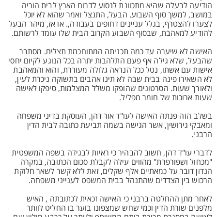
הודיעה לבעלה שהיא מתכוונת לנסוע לדרום הארץ לבית הוריה
במושב, למשך סוף השבוע. הבעל, התנצל ואמר שהוא לא יוכל
לצערו להצטרף, בגלל עניינים דחופים בעבודה,. או אז, מיהר הבעל
להודיע למאהבת, שבסוף השבוע הקרוב הבית שלו עומד לרשותם.
האישה לא שיערה עד כמה תכניתה המתוחכמת תצליח. מסתבר
שהבעל, שלא גילה אף פעם התלהבות יתרה בכל הנוגע לקיום יחסי
אישות עם אשתו, נטל ככל הנראה גלולה מעוררת, והוא והמאהבת
לא השאירו פינה בבית שבה לא תינו אהבים בתשוקה ניכרת לעין,
ולאורך שעות. הסרטונים שהופקו משלל המצלמות, סיפקו לאישה
שעות ארוכות של חומר מפליל.
בשלב הזה פנתה האישה לעו"ד אור דהן, העוסקת בדיני משפחה
ומאבקי גירושין, אשר הגישה בשמה תביעת כתובה לבית הדין
הרבני.
לדברי עו"ד דהן, חשוב להבהיר כי ראיות לבגידה בשפה המשפטית
"מכחול ושפורפרת" מהווים עילה לקבלת סכום הכתובה, במקרה
הנדון דובר על כמאתיים אלף שקלים, זאת ללא קשר לשאר חלוקת
הרכוש בין הצדדים שהתנהל בבית המשפט לענייני משפחה.
לאחר מתן ההחלטה ברבני כי האישה זכאית לכתובתה , האיש
מלפנים שורת הדין וכמי שחש שמצפונו בוער בו החליט לוותר