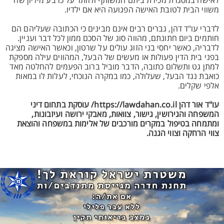
לאישה במסגרת מכירת ביתם המשותף ולוותר על כרבע מיליון שח
משווי הבית לטובת האישה הפגועה היא אם ילדיו.
לדברי עו"ד דהן, גברים רבים אינם מבינים כי הכתובה שעליהם הם
חותמים ביום חתונתם, מהווה סוג של הסכם ממון לכל דבר ועניין.
לדבריה, כאשר יחסי בני הזוג עולים על שרטון, וכאשר האישה מציגה
בפני בית הדין פעולות או מעשים של הבעל, המהווים עילה מספקת
למתן גט ותשלום כתובה, הדבר מוביל ברוב הפעמים להחלטה מאד
כואבת נגד הבעל, שעלולה, כמו במקרה הנוכחי, לעלות לו במאות
אלפי שקלים.
עו"ד אור דהן https://lawdahan.co.il/ עוסקת בתחום דיני
המשפחה והגירושין, גישור, צוואות, מאבקי ירושה ועיזבונות,
ומתמחה בטיפול במקרים מורכבים של אלימות במשפחה והוצאת
צווי הרחקה וצווי הגנה.