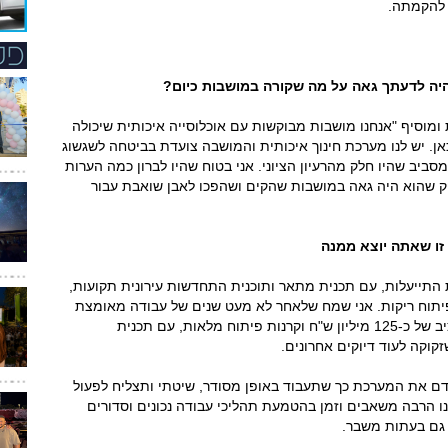
היה לדעתך גאה על מה שקורה במושבות כיום?
 ומוסיף "אנחנו מושבות מבוקשות עם אוכלוסייה איכותית שיכולה
אן. יש לנו מערכת חינוך איכותית והמושבה צועדת בביטחה לשגשוג
ביב שהיו חלק מהרעיון הציוני. אני בטוח שהיו לברון כמה הערות
ספק שהוא היה גאה במושבות שהקים ושהפכו לאבן שואבת עבור
זו שאתה יוצא ממנה
 התייעלות, עם תכנית מתאר ותוכנית התחדשות עירונית תקועות,
 מיליון ש"ח וקרנות פיתוח ריקות. אני שמח שלאחר לא מעט שנים של עבודה מאומצת
אני משאיר אחרי מועצה יציבה כלכלית, עם תקציב של כ-125 מיליון ש"ח וקרנות פיתוח מלאות, עם תכנית
וקה לעוד דיוקים אחרונים.
ם את המערכת כך שתעבוד באופן מסודר, שיטתי ותצליח לפעול
 הרבה משאבים וזמן בהטמעת תהליכי עבודה נכונים וסדורים
 גם בעתות משבר.