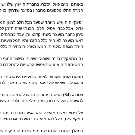
באותם ימים פעל ויסברג בחברת הייעוץ שלו ושי
המרה החלו טלפונים מחבריו בסיעה שדחקו בו ל
"פינקי היה איש מיוחד שפעל מכל הלב למען המ
גדול, אבל כבד ואפילו הלם. הבנתי שזה הזמן ל
כיהן כחבר מועצה בשתי קדנציות, עבד כמהנדס 
ראש מועצה לא היה כלל בתוכניותיו המקצועיות. 
היתר מגפה עולמית, חמש מערכות בחירות כלליות
גם מתפקידו כיו"ר אשכול רשויות מישור החוף הו
המשותפת היא זו שתאפשר לרשויות להתקדם ב
תפסנו אותו השבוע, לאחר שבועיים אינטנסיביים
ודאגו לכך שאיש לא יפגע ושהמועצה תמשיך לת
ויסברג (64) ואישתו יהודית הגיעו להתיי
למשפחה שלוש בנות, נעם, גילי ורוני ולפני תש
אל כיסא ראש המועצה הוא הגיע כמהנדס ויזם 
המקצועית, פעל להטמיע גם במועצה וגם הצליח, 