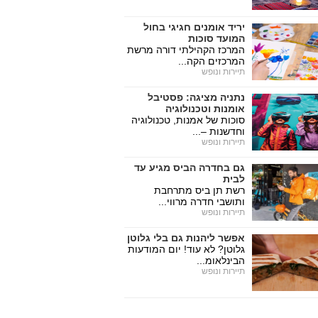
יריד אומנים חגיגי בחול
המועד סוכות
המרכז הקהילתי דורה מרשת
המרכזים הקה...
תיירות ונופש
נתניה מציגה: פסטיבל
אומנות וטכנולוגיה
סוכות של אמנות, טכנולוגיה
וחדשנות –...
תיירות ונופש
גם בחדרה הביס מגיע עד
לבית
רשת תן ביס מתרחבת
ותושבי חדרה מרווי...
תיירות ונופש
אפשר ליהנות גם בלי גלוטן
גלוטן? לא עוד! יום המודעות
הבינלאומ...
תיירות ונופש