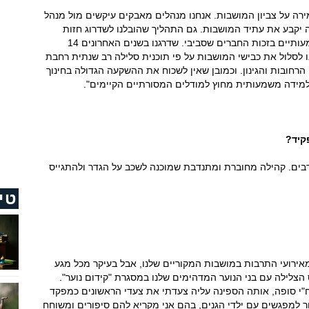
ירה על צביון המושבות. אנחנו מנהלים מאבקים עיקשים מול מנהל
יקבע את עתיד המושבות. גם התהליך שהובלנו לשדרוג חזות
המושבות נחשב מבחינתי כאחד ההישגים המשמעותיים בזכות החברים שסביבי. שדרגנו בשנים האחרונים 14
 לסלול את כבישי המושבות על פי תוכנית סלילה רב שנתית רחבת
 הרחובות והגינון. וכמובן שאין לשכוח את ההשקעה הגדולה בחינוך
ללמידה משמעותית מחוץ למודלים המסורתיים הקיימים".
קיד?
בים. קהילה מחוברת ומתנדבת שמוכנה לשכב על הגדר ולהתגייס
טי
 מאירועי התרבות במושבות המקוריים שלנו, אבל בעיקר מכל מגע
 הצלילה עם בני הנוער המדהימים שלנו במסגרת "קידום נוער".
י סופה, אותה הספינה עליה צעדתי את צעדי הראשונים כמפקד
מכור למפגשים עם ילדי הגנים, בהם אני מקריא להם סיפורים ומשוחח