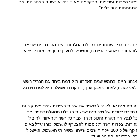
סיכוני הצפות ושריפות. התקדמנו מאוד בנושא בשנים האחרונות, אך
התחממות הגלובלית".
ם שבה לפני שתתחילו בקבלת החלטות. יש ותגלו דברים שנראו
וו אתכם באתגרי הפיתוח, ותשכילו לתעדף נכון משימות לביצוע
אנחנו חיים. בחמש שנים האחרונות קידמת ביחד עם חבריך ראשי
לפני כשנה, לאחר מאבק ארוך, זה קרה והשאלה היא למה היה כל
 תחומים אני לא יכול לשפר את איכות השירות שאני מעניק כיום
תקרת זכוכית של שירותים שרשות בגודלנו מסוגלת לספק. אני
 לנפץ את תקרת הזכוכית הזו עבור כל רשויות האזור ולהוביל
ירות, צפויות רשויות נוספות להצטרף לאשכול וכוחו יגדל באופן
משמעותי. אנו צופים כי כבר בזמן הקרוב נגיע להיקף של כ-200 אלף תושבים שייהנו משירותי האשכול. האשכול
, הסביבה, החינוך ועוד".