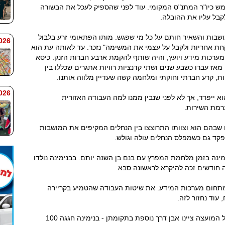
מש כיו"ר המתנ"ס המקומי. עוד לפני שהספיק לעכל את הבשורה
קבל עליו את ההובלה.
ושבות והשאיר חותם על כל מי שפגש. מותו הפתאומי זרע בלבול
 7:59
קחת אחריות ולקבל על עצמי את המשימה" נזכר. עד לאותה עת הוא
מערכות מידע ויועץ, והיה שותף להקמת ארבע חברות הזנק. כיסא
מאז עברו כשבע שנים ושתי קדנציות רוויות אתגרים שכללו בין
, קרע חברתי וחוקתי ומלחמה קשה שעדיין מלווה אותנו.
 7:58
א ייפרד, אך לא לפני שנבין ממנו למה העבודה האזורית
רמת השירות.
 שבהם הוא וצוותו התרוצצו בין הנחלים המקיפים את המושבות
פקד גם כשמפלס הנחלים עולה וגולש.
שב בבנימינה בזמן מלחמת המפרץ עם בנם בן השנה יותם. בבנימינה נולדו
עה חודשים זכה להיקרא לראשונה סבא.
מתחום מערכות המידע. את שיטות העבודה שהטמיע בקריירה
עוד נחזור לזה.
במהלך שנות כהונתו שתי המושבות הוותיקות של המועצה ציינו אבן דרך נוספת בתקומתן - בנימינה חגגה 100