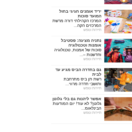
יריד אומנים חגיגי בחול
המועד סוכות
המרכז הקהילתי דורה מרשת
המרכזים הקה...
תיירות ונופש
נתניה מציגה: פסטיבל
אומנות וטכנולוגיה
סוכות של אמנות, טכנולוגיה
וחדשנות –...
תיירות ונופש
גם בחדרה הביס מגיע עד
לבית
רשת תן ביס מתרחבת
ותושבי חדרה מרווי...
תיירות ונופש
אפשר ליהנות גם בלי גלוטן
גלוטן? לא עוד! יום המודעות
הבינלאומ...
תיירות ונופש