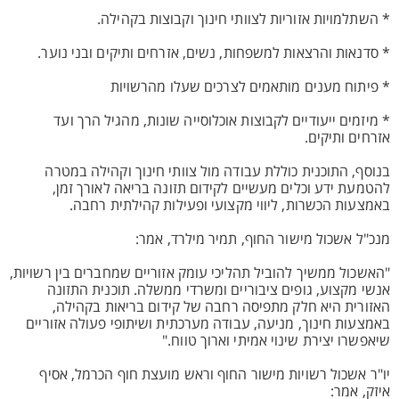
* השתלמויות אזוריות לצוותי חינוך וקבוצות בקהילה.
* סדנאות והרצאות למשפחות, נשים, אזרחים ותיקים ובני נוער.
* פיתוח מענים מותאמים לצרכים שעלו מהרשויות
* מיזמים ייעודיים לקבוצות אוכלוסייה שונות, מהגיל הרך ועד
אזרחים ותיקים.
בנוסף, התוכנית כוללת עבודה מול צוותי חינוך וקהילה במטרה
להטמעת ידע וכלים מעשיים לקידום תזונה בריאה לאורך זמן,
באמצעות הכשרות, ליווי מקצועי ופעילות קהילתית רחבה.
מנכ"ל אשכול מישור החוף, תמיר מילרד, אמר:
"האשכול ממשיך להוביל תהליכי עומק אזוריים שמחברים בין רשויות,
אנשי מקצוע, גופים ציבוריים ומשרדי ממשלה. תוכנית התזונה
האזורית היא חלק מתפיסה רחבה של קידום בריאות בקהילה,
באמצעות חינוך, מניעה, עבודה מערכתית ושיתופי פעולה אזוריים
שיאפשרו יצירת שינוי אמיתי וארוך טווח."
יו"ר אשכול רשויות מישור החוף וראש מועצת חוף הכרמל, אסיף
איזק, אמר: