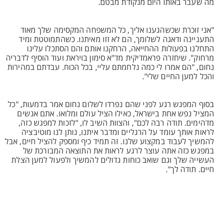
מה שעבר באותו היום מנקודת מבטם.
"אני זוכרת שכשהגענו אליך, כל המשפחה המקסימה שלך מאוד
התעניינה ודאגה לשלומך, הם לא זזו מאיתנו. כשהתמוטטת ומיד
התחלנו בפעולות ההחייאה, הרחקנו אותם והם הסתכלו עלינו
מרחוק". שיחזרה פראמדיקית מד"א סימון בויראת ועוד הוסיף לדבריה
נחום, "הם אמרו לי כמה נלחמתם עליי, בכל הכוח. עבדתם במהירות
והכל למען החיים שלי".
בסוף המפגש רגע לפני שהם נפרדו לשלום נחום אמר בדמעות, "כל
המציל נפש אחת בישראל, כאילו הציל עולם ומלואו. אתם אנשים
מדהימים. תודה רבה לכם", והצוות השיב לו, "לזכות למפגש כזה,
לראות אותך עומד על הרגליים ומדבר איתנו, נותן לנו מוטיבציה
להמשיך לעבוד במקצוע שלנו. זה תמיד כיף ומספק להציל חיים, אבל
במפגש כזה אתה עוצר לרגע לראות את התוצאה המבורכת של
העשייה שלך וגם שואב כוחות גדולים להמשיך ולפעול למען הצלת
חיים. תודה לך".