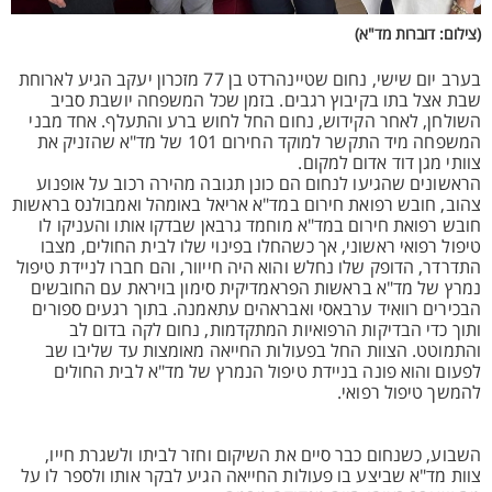
(צילום: דוברות מד"א)
בערב יום שישי, נחום שטיינהרדט בן 77 מזכרון יעקב הגיע לארוחת
שבת אצל בתו בקיבוץ רגבים. בזמן שכל המשפחה יושבת סביב
השולחן, לאחר הקידוש, נחום החל לחוש ברע והתעלף. אחד מבני
המשפחה מיד התקשר למוקד החירום 101 של מד"א שהזניק את
צוותי מגן דוד אדום למקום.
הראשונים שהגיעו לנחום הם כונן תגובה מהירה רכוב על אופנוע
צהוב, חובש רפואת חירום במד"א אריאל באומהל ואמבולנס בראשות
חובש רפואת חירום במד"א מוחמד גרבאן שבדקו אותו והעניקו לו
טיפול רפואי ראשוני, אך כשהחלו בפינוי שלו לבית החולים, מצבו
התדרדר, הדופק שלו נחלש והוא היה חייוור, והם חברו לניידת טיפול
נמרץ של מד"א בראשות הפראמדיקית סימון בויראת עם החובשים
הבכירים רוואיד ערבאסי ואבראהים עתאמנה. בתוך רגעים ספורים
ותוך כדי הבדיקות הרפואיות המתקדמות, נחום לקה בדום לב
והתמוטט. הצוות החל בפעולות החייאה מאומצות עד שליבו שב
לפעום והוא פונה בניידת טיפול הנמרץ של מד"א לבית החולים
להמשך טיפול רפואי.
השבוע, כשנחום כבר סיים את השיקום וחזר לביתו ולשגרת חייו,
צוות מד"א שביצע בו פעולות החייאה הגיע לבקר אותו ולספר לו על