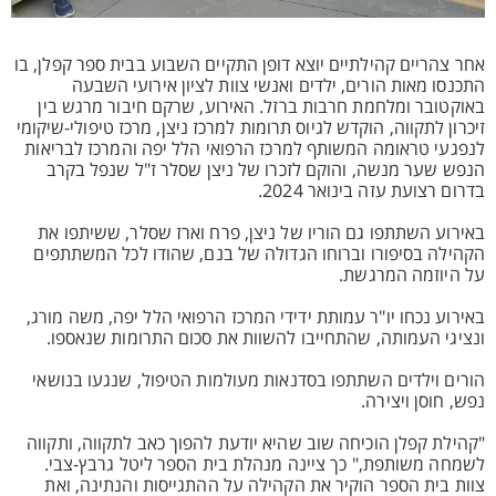
אחר צהריים קהילתיים יוצא דופן התקיים השבוע בבית ספר קפלן, בו
התכנסו מאות הורים, ילדים ואנשי צוות לציון אירועי השבעה
באוקטובר ומלחמת חרבות ברזל. האירוע, שרקם חיבור מרגש בין
זיכרון לתקווה, הוקדש לגיוס תרומות למרכז ניצן, מרכז טיפולי-שיקומי
לנפגעי טראומה המשותף למרכז הרפואי הלל יפה והמרכז לבריאות
הנפש שער מנשה, והוקם לזכרו של ניצן שסלר ז"ל שנפל בקרב
בדרום רצועת עזה בינואר 2024.
באירוע השתתפו גם הוריו של ניצן, פרח וארז שסלר, ששיתפו את
הקהילה בסיפורו וברוחו הגדולה של בנם, שהודו לכל המשתתפים
על היוזמה המרגשת.
באירוע נכחו יו"ר עמותת ידידי המרכז הרפואי הלל יפה, משה מורג,
ונציגי העמותה, שהתחייבו להשוות את סכום התרומות שנאספו.
הורים וילדים השתתפו בסדנאות מעולמות הטיפול, שנגעו בנושאי
נפש, חוסן ויצירה.
"קהילת קפלן הוכיחה שוב שהיא יודעת להפוך כאב לתקווה, ותקווה
לשמחה משותפת," כך ציינה מנהלת בית הספר ליטל גרבץ-צבי.
צוות בית הספר הוקיר את הקהילה על ההתגייסות והנתינה, ואת