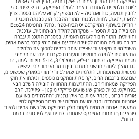
הפיזיקה בבית החינוך אמית בר-אילן נתניה, הבין שכדי לאפשר
ליותר תלמידים להתחבר באמת לעולם הפיזיקה, נדרש שינוי. כדי
להבין תנועה, כוח ואנרגיה – לא מספיק לקרוא עליהם בספר. צריך
לראות, לגעת, לחוות ולבנות. מתוך ההבנה הזו, נבנתה תוכנית
ייחודית בשיתוף המייקרספייס הבית-ספרי, כחלק מתפיסת Eco24
המובילה בבית הספר – שמקדמת למידה רב-תחומית, עדכנית
וחווייתית, מתוך חיבור לעולם האמיתי. במסגרת התוכנית עברה
דבורה טוויליה המורה לפיזיקה יחד עם צוות ה'מייקרס' ברשת אמית,
השתלמויות מקצועיות שציידו אותם בכלים להפוך את הלמידה
התיאורטית ללמידה מוחשית ומעוררת סקרנות. יחד עם תלמידי
מגמת הפיזיקה בכיתות י’ ו-י”א, במסלולי 3, 4 ו-5 יחידות לימוד, הם
בנו מהלך לימודי חדשני המחבר בין חומר הלימוד לבין עשייה
מעשית משמעותית. התלמידים יצאו לסיור לימודי בפארק שעשועים,
שם צפו ברכבות הרים, קרוסלות ומתקנים נוספים, וניתחו את חוקי
הפיזיקה שמאחוריהם. ההתרשמות מהחוויה הובילה לשלב הבא
בפרויקט: בניית פארק שעשועים פיזיקלי מוקטן – פיזילנד. הרב
אוריה חברוני, מנהל אמית בר אילן נתניה: "התלמידים באו עם
אחריות והתמדה והגשימו את החלום של חיבור הפיזיקה לחיי
המעשה. אנחנו שמחים לקחת חלק בפרוייקט של רשת אמית ולהיות
פורצי דרך בתחום המיירקס שמחובר לחיים ואף לפדגוגיה ברמת
בגרות".