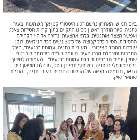
ביום חמישי האחרון נרשם רגע היסטורי קטן אך משמעותי בעיר
נתניה: סיור מודרך ראשון מסוגו התקיים בתוך קריית חסידות צאנז,
ואִפשר הצצה אותנטית, בלתי אמצעית ונדירה אל חיי הקהילה
החסידית. הסיור כלל קבוצה של כ־30 נשים מכל הגילאים, רובן
עובדות המגזר הציבורי – מעיריית נתניה, עמותת “רגעים”, היכל
התרבות ומינהלת מרכז העיר. היוזמה נולדה ביוזמתה של נטלי
שטיין, יזמית חברתית ודוברת עמותת “רגעים” – העמותה לחינוך
בלתי־פורמלי בנתניה, בשיתוף תמי בן בסט, מנהלת מוזיאון בית
הבאר, ובתמיכה מלאה של הרשות החרדית בעיר נתניה, בהובלת
שמואל שיק.