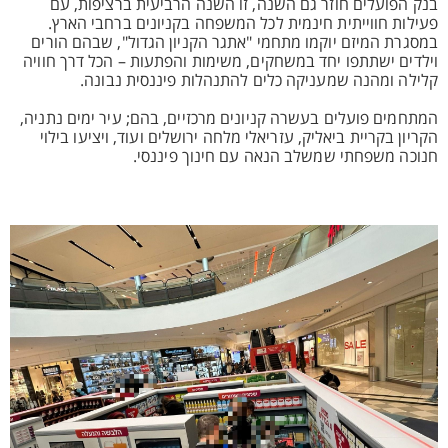
בנק הפועלים חוזר גם השנה, זו השנה הרביעית ברציפות, עם
פעילות חווייתית חינמית לכל המשפחה בקניונים ברחבי הארץ.
במסגרת המיזם יוקמו מתחמי "אתגר הקניון הגדול", שבהם הורים
וילדים ישתתפו יחד במשחקים, משימות והפתעות – הכל דרך חוויה
קלילה ומהנה שמעניקה כלים להתנהלות פיננסית נבונה.
המתחמים פועלים בעשרה קניונים מרכזיים, בהם; עיר ימים נתניה,
הקריון בקריית ביאליק, עזריאלי מלחה ירושלים ועוד, ויציעו בילוי
חנוכה משפחתי שמשלב הנאה עם חינוך פיננסי.