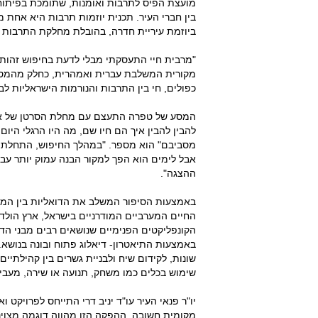
מועצת הפיס לתרבות ואומנות, שתומכת בפיתוח
בין חברי העיר. תכנית יוזמות תרבות היא אחת 
ביוזמת עיריית חדרה, בהובלת מחלקת התרבות 
"מרבית חיי התעסקתי מבלי לדעת בחיפוש זהותי
מקורית המשלבת עברית ואמהרית, כחלק מהמסע 
כפולים, חי בין התרבות והנורמות הישראליות לב
המסע של טפרה התעצם עם מחלת הסרטן של אביו,
להבין להבין איך הם חיו שם, מה היו הרגלי הי
מסביבם" הוא מספר. "במהלך החיפוש, התחלתי ל
אבל לימים הוא הפך למקור הבנה עמוק יותר עבורי
ההצגה".
באמצעות הסיפור המשלב את הדואליות בין המקו
החיים המערביים המודרניים בישראל, ארץ הולדתו
הקונפליקטים הפנימיים שנושאים רבים מבני הדו
באמצעות התיאטרון- דיאלוג פתוח ובונה בנושא
שונות, לקידום שיח ולבניית גשרים בין קהילתיים
שימוש בכלים כמו משחק, תנועה או שירה, מעבי
יו"ר פנאי העיר עו"ד יניב דרי התייחס לפרויקט 
מקומית חשובה. ההפקה הזו מהווה דוגמה מצוינ