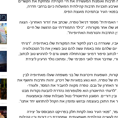
 תרבות ואומנות המעשירה את חיי הקהילה ומחזקת את הקשרים
מארבע תוכניות תרבות קהילתית הפועלות כיום ברחבי חדרה,
בפנאי העיר ובתמיכת מועצת הפיס.
 האמיתית" מספר דניאל טפרה, שכתב את 'הדור האחרון'- הצגה
שלו אחר מקורותיו. "כילד התמודדתי עם הרגשה של חיים
ין התרבות והנורמות האתיופיות".
 שעוררה בו רצון לחקור את המקורות שלו באתיופיה. "רציתי
ום יום שלהם ומה באמת עשה להם טוב כשאין את כל הטכנולוגיה
כתוב סיפור דמיוני שבהתחלה פשוט גרם לי להרגיש טוב לכתוב,
, שחיבר אותי לאני הפנימי שלי, ומתוכו נולד הרעיון ליצירת
רות, השפעות וזיכרונות של בני משפחה שעלו מאתיופיה לבין
 של טפרה, הוא נוגע בסוגיות של זיכרון, זהות ותרבות וחושף את
ר האחרון על גבם. טפרה מקווה להעביר את המסר, ולעורר-
. "לדעתי התיאטרון הוא פלטפורמה נהדרת להבעת נקודות מבט
 ובין דוריים. הסגנון התיאטרלי נטול מגבלות שפה ובאמצעות
ר את התוכן בעוצמה וברגש ומזמין את הקהל להתרגש יחד אתנו".
ואמר, "פנאי העיר גאה לקחת חלק בפרויקט המבוסס על יצירה
ת לעשייה קהילתית משמעותית, שמחברת בין דורות ובין קהילות