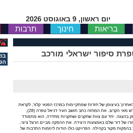
יום ראשון, 9 באוגוסט 2026
בריאות
חינוך
תרבות
ת סיפור ישראלי מורכב
בוא
הפ
אחרון' בעיצומן של חזרות שמתקיימות במרכז הפנאי קלור, לקראת
עלייתה של ההצגה על במת אולם 'רנה שני' בחודש מאי הקרוב. את המחזה כתב תושב העיר דניאל טפרה (28),
משחק בהצגה. יחד עם צוות שחקנים ושחקניות מחדרה, הוא מתמודד
רו של דור שלם באמצעות היצירה. את ההפקה מביים הרצל ציוני,
 בהפקות מקור בקהילה. הפרויקט כולו הודות ליוזמות התרבות של