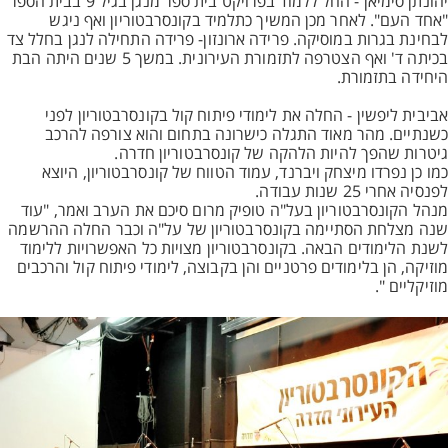
יהונתן סימיאן - החל ללמוד בפרויקט בית ספר מנגן בגיל 9 בבית הספר
"אחד העם". לאחר מכן המשיך כתלמיד בקונסרבטוריון ואף ניגש
לבחינת בגרות במוסיקה. פרידה ארונזון- פרידה התחילה לנגן בחלל צד
בכיתה ד' ואף הצטרפה לתזמורת העירונית. במשך 5 שנים היתה הבת
היחידה בתזמורת.
אביבית ליפשין - החלה את לימודי פיתוח קול בקונסרבטוריון לפני
כשנתיים. מהר מאוד התגלה כישרונה בתחום והוא צורפה להרכב
גיטרות שהפך להיות הלהקה של קונסרבטוריון חדרה.
כמו כן נפרדו מיצחק ויברנד, עמוד הטווח של קונסרבטוריון, היוצא
לפנסיה אחרי 25 שנות עבודה.
מנהל הקונסרבטוריון בעל"ה טופיק מרום סיכם את הערב ואמר, "עוד
שנה מצלחת הסתיימה בקונסרבטוריון של על"ה וכבר החלה ההרשמה
לשנת הלימודים הבאה. בקונסרבטוריון מצויות כל האפשרויות ללימוד
מוזיקה, הן בלימודים פרטניים והן בקבוצה, לימודי פיתוח קול והרכבים
מוזיקליים ".