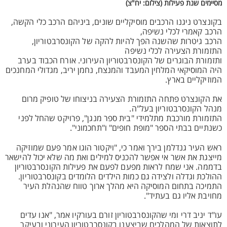
מסיימים שנת פעילות (צילום: יח"צ)
בקונצרט ניגנו הרכבים מוסיקליים שונים, ביניהם הרכב כלי הקשה,
הרכב קאמרי לכלי נשיפה,
הרכב גיטרות שהשנה הפך להיות להקה של הקונסרבטוריון,
התזמורת הצעירה לכלי נשיפה
ותזמורת הבוגרים של הקונסרבטוריון העירוני. אורח הכבוד בערב
היה המוסיקאי המלחין המעבד והמנצח, נחמן יריב, מגדולי המחנכים
המוזיקליים בארץ.
את הקונצרט פתחה התזמורת הצעירה בניצוחו של טופיק מרום
מנהל הקונסרבטוריון בעל"ה.
התזמורת מורכבת מתלמידי "בית ספר מנגן", פרויקט שהחל לפני
כשנתיים בבתי הספר "מופת חופים" ו"תחכמוני".
ראש העיר גנדלמן בירך ואמר כי, "ויקטור הוגו אמר פעם שמוזיקה
מייצגת את אשר אי אפשר להכניס למילים ואת מה שלא יכול להישאר
בדממה. אני שמח לראות מפעם לפעם את פעילות הקונסרבטוריון
ההולכת וגדלה ולצידה גם כמות הילדים הלומדים בקונסרבטוריון.
התמיכה בתחום המוסיקה היא מהלך ארוך טווח שהנהלת העיר
מחויבת אליו גם בעתיד".
עו"ד יניב דרי ומי שהקונסרבטוריון זורם בעורקיו אמר, "אנו עדים
לתוצאות של המהלכים שביצענו בקונסרבטוריון העירוני ובעיקר