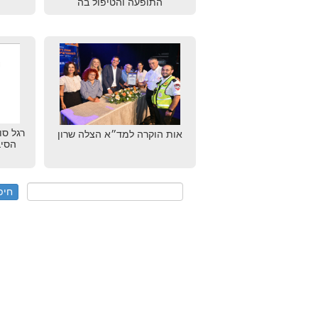
התופעה והטיפול בה
רגל סו
אות הוקרה למד״א הצלה שרון
הסיב