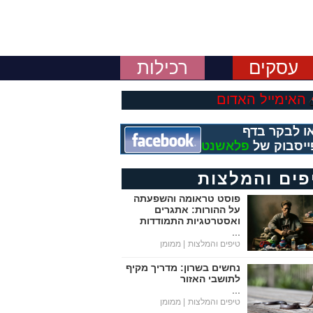
עסקים
רכילות
האימייל האדום
ו לבקר בדף
ייסבוק של
פלאשנט
פים והמלצות
פוסט טראומה והשפעתה
על ההורות: אתגרים
ואסטרטגיות התמודדות
...
טיפים והמלצות
| ממומן
נחשים בשרון: מדריך מקיף
לתושבי האזור
...
טיפים והמלצות
| ממומן