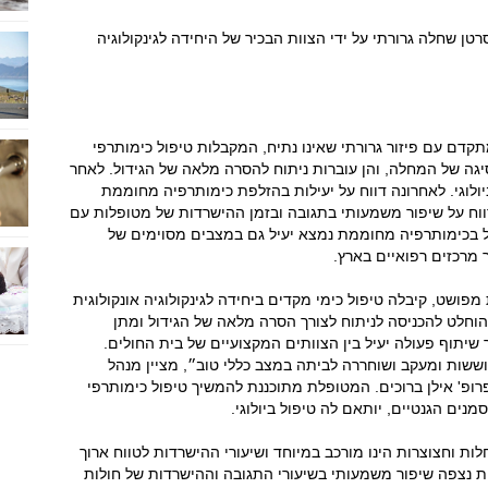
 שחלה גרורתי על ידי הצוות הבכיר של היחידה לגינקולוגיה
דם עם פיזור גרורתי שאינו נתיח, המקבלות טיפול כימותרפי
צפית אצלן נסיגה של המחלה, והן עוברות ניתוח להסרה מלאה של הגידול. לאחר
ולוגי. לאחרונה דווח על יעילות בהזלפת כימותרפיה מחוממת
נד דווח על שיפור משמעותי בתגובה ובזמן ההישרדות של מטופלות עם
ל בכימותרפיה מחוממת נמצא יעיל גם במצבים מסוימים של
 מרכזים רפואיים בארץ.
ושט, קיבלה טיפול כימי מקדים ביחידה לגינקולוגיה אונקולוגית
וחלט להכניסה לניתוח לצורך הסרה מלאה של הגידול ומתן
יתוף פעולה יעיל בין הצוותים המקצועיים של בית החולים.
ות ומעקב ושוחררה לביתה במצב כללי טוב״, מציין מנהל
פרופ' אילן ברוכים. המטופלת מתוכננת להמשיך טיפול כימותרפי
ים הגנטיים, יותאם לה טיפול ביולוגי.
לות וחצוצרות הינו מורכב במיוחד ושיעורי ההישרדות לטווח ארוך
ות נצפה שיפור משמעותי בשיעורי התגובה וההישרדות של חולות