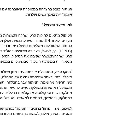
הניתוח בוצע בהצלחה במטופלת שאובחנה עם סרטן
אונקולוגית באגף נשים ויולדות.
למי מיועד הטיפול?
הטיפול מתאים לחולות סרטן שחלה וחצוצרות מתק
מקדים ולאחר 3-4 מחזורי טיפול, נ
הניתוח המטופלות משלימות טיפול כימותרפי ובי
(HIPEC). כך, למשל, בעבודה שבוצעה בהול
סרטן שחלה/חצוצרה שקיבלו את הטיפול. הטיפו
ממאירויות במערכת העיכול ומבוצע כיום במספר
"במקרה זה, המטופלת אובחנה עם סרטן שחלות מפ
ב"הלל יפה" ולאחר שנצפתה נסיגה של המחלה, ה
כימותרפיה מחוממת. הניתוח עבר בהצלחה, תוך ש
המטופלת אושפזה במחלקת נשים להמשך התאושש
מחלקת נשים וגינקולוגיה אונקולוגית בהלל יפה 
במחלקה, ובהמשך, בהתאם למאפייני הגידול והסמנ
לסיכום, מציין פרופ' ברוכים: ״הטיפול בסרטן שח
נמוכים יחסית, אולם, לשמחתנו, בשנים האחרונ