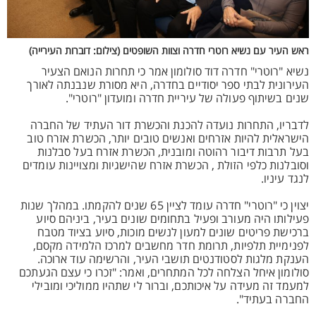
ראש העיר עם נשיא רוטרי חדרה וצוות השופטים (צילום: דוברות העירייה)
נשיא "רוטרי" חדרה דוד סולומון אמר כי תחרות הנואם הצעיר
העירונית לבתי ספר יסודיים בחדרה, היא מסורת שנבנתה לאורך
שנים בשיתוף פעולה של עיריית חדרה ומועדון "רוטרי".
לדבריו, התחרות נועדה להכנת והכשרת דור העתיד של החברה
הישראלית להיות אזרחים ואנשים טובים יותר, הכשרת אזרח טוב
בעל תרבות דיבור רהוטה ומובנית, הכשרת אזרח בעל סבלנות
וסובלנות כלפי הזולת , הכשרת אזרח שהישגיות ומצויינות עומדים
לנגד עיניו.
יצוין כי "רוטרי" חדרה עומד לציין 65 שנים להקמתו. במהלך שנות
פעילותו היה מעורב ופעיל בתחומים שונים בעיר, ביניהם סיוע
ברכישת פריטים שונים למעון לנשים מוכות, סיוע בציוד מטבח
לפנימיית תלפיות, תרומת חדר מחשבים למרכז הלמידה מקסם,
הענקת מלגות לסטודנטים תושבי העיר, והרשימה עוד ארוכה.
סולומון איחל הצלחה לכל המתחרים, ואמר: "זכרו כי עצם הגעתכם
למעמד זה מעידה על איכותכם, וברור לי שתהיו ממוליכי ומובילי
החברה בעתיד".