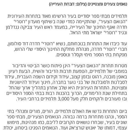
נואמים צעירים ומצטיינים (צילום: דוברות העירייה)
תלמידים מבתי ספר יסודיים בעיר הרשימו מאוד בתחרות העירונית
"הנואם הצעיר", שהתקיימה כמדי שנה בשיתוף מועדון "רוטרי"
חדרה ואגף החינוך של העירייה, במעמד ראש העיר צביקה גנדלמן
ונגיד "רוטרי" ישראל מתי הראל.
עוד כיבדו את התחרות בנוכחותם, נשיא "רוטרי" חדרה דוד סולומון,
חברי "רוטרי" חדרה, מנהלת מחלקת החינוך היסודי שלי הרוש,
מפקחת בתי הספר מימי וקסלר ונוספים.
מטרות תחרות "הנואם הצעיר" הינן פיתוח כושר הביטוי והדיבור
בפומבי של תלמידים, הטמעת תרבות הדיבור והשיח, הבעת רעיון
באופן מובנה, רהוט ובזמן קצוב, עידוד וקידום השפה העברית, עידוד
לסבלנות ולסובלנות של בני נוער בחברה, חינוך ועידוד להישגיות
ומצוינות. התחרות העירונית היא שלב אחרון בתהליך ארוך שהחל
בתחילת שנת הלימודים, הכרוך בהכנות רבות בבתי הספר היסודיים
ובו מעורבים ולוקחים חלק מעל 3,000 תלמידים ברחבי העיר.
ביום התחרות גדשו את האולם תלמידים, הורים, מורים ומנהלי בתי
הספר, ונהנו מתחרות ברמה גבוהה. הנואמים הצעירים, מבתי ספר
שונים בעיר, שבחרו נושאים הקרובים לליבם, כמו מנהיגות, מימוש
עצמי, דמותו של יאנוש קורצ'אק ועוד. הנואמים הפגינו ביטחון, יכולת