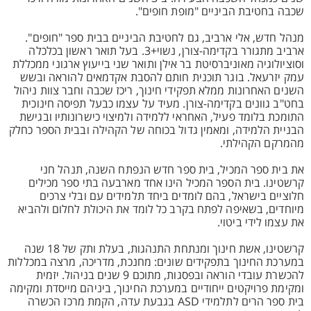
שכבה בחטיבת הביניים "מופת חופים".
מנהל חדש, אלי ארביב, גם לחטיבת הביניים בבית ספר "חופים".
ארביב מתגורר בקדימה-צורן, נשוי+3. בעל תואר ראשון בכלכלה
וסוציולוגיה מאוניברסיטת בר אילן ותואר שני בייעוץ ארגוני ממכללת
עמק יזרעאל. בוגר תוכנית חותם להסבת אקדמאים להוראה ובשש
השנים האחרונות ממלא תפקידי חינוך, ריכז שכבה וחבר צוות ניהול
בחט"ב גוונים בקדימה-צורן. מעיד על עצמו כבעל תפיסה חינוכית
התומכת בלומד פעיל, האחראי ללמידה ולמיצוי כישרונותיו ובגישת
הבניית הלמידה, ומאמין גדול בכוחה של הקהילה ובבית הספר כחלק
מהמרקם הקהילתי.
את בית ספר המכיל, בית ספר חדש הנפתח השנה, תנהל חני
קרשטינו. בית הספר המכיל הינו אחד מארבעה בתי ספר מכילים
חלוציים בישראל, בהם לומדים ביחד תלמידים עם ובלי צרכים
מיוחדים, בשאיפה לפתח בקרב כל לומד את היכולת לחלום ולהביא
את עצמו לידי ביטוי.
קרשטינו, אשת חינוך ומנתחת התנהגות, בעלת ותק של 18 שנה
במערכת החינוך בתפקידים שונים: מחנכת, מדריכה, מרצה במכללות
להכשרת עובדי הוראה ובפסגות, מתוכם 9 שנים בניהול. יזמית
ומקימת פרויקטים ייחודיים במערכת החינוך, ביניהם מייסדת ומקימה
בית ספר הרים לתלמידי ASD בגבעת עדה, הקמת מרכז הכשרה