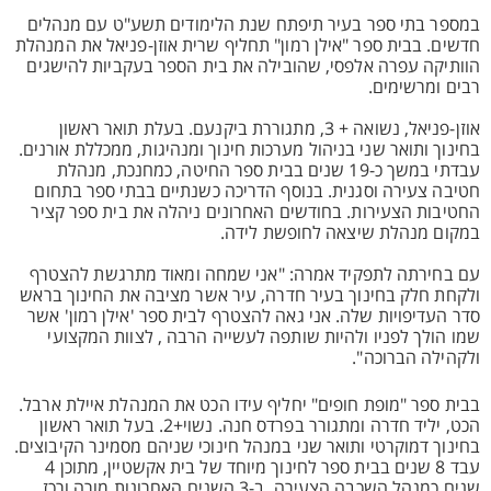
במספר בתי ספר בעיר תיפתח שנת הלימודים תשע"ט עם מנהלים
חדשים. בבית ספר "אילן רמון" תחליף שרית אוזן-פניאל את המנהלת
הוותיקה עפרה אלפסי, שהובילה את בית הספר בעקביות להישגים
רבים ומרשימים.
אוזן-פניאל, נשואה + 3, מתגוררת ביקנעם. בעלת תואר ראשון
בחינוך ותואר שני בניהול מערכות חינוך ומנהיגות, ממכללת אורנים.
עבדתי במשך כ-19 שנים בבית ספר החיטה, כמחנכת, מנהלת
חטיבה צעירה וסגנית. בנוסף הדריכה כשנתיים בבתי ספר בתחום
החטיבות הצעירות. בחודשים האחרונים ניהלה את בית ספר קציר
במקום מנהלת שיצאה לחופשת לידה.
עם בחירתה לתפקיד אמרה: "אני שמחה ומאוד מתרגשת להצטרף
ולקחת חלק בחינוך בעיר חדרה, עיר אשר מציבה את החינוך בראש
סדר העדיפויות שלה. אני גאה להצטרף לבית ספר 'אילן רמון' אשר
שמו הולך לפניו ולהיות שותפה לעשייה הרבה , לצוות המקצועי
ולקהילה הברוכה".
בבית ספר "מופת חופים" יחליף עידו הכט את המנהלת איילת ארבל.
הכט, יליד חדרה ומתגורר בפרדס חנה. נשוי+2. בעל תואר ראשון
בחינוך דמוקרטי ותואר שני במנהל חינוכי שניהם מסמינר הקיבוצים.
עבד 8 שנים בבית ספר לחינוך מיוחד של בית אקשטיין, מתוכן 4
שנים כמנהל השכבה הצעירה. ב-3 השנים האחרונות מורה ורכז