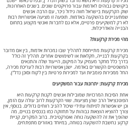
מכירת קרקעות היא נושא מדובר בשוק הנדל"ן, ובפרט כאשר ישנם
ביקושים גבוהים לאדמות עבור פרויקטים שונים. בשנים האחרונות,
שוק הקרקעות בישראל חווה גידול ניכר, עם הרבה אנשים
שמתעניינים בהשקעה באדמות. תופעה זו מציעה אפשרויות רבות
לא רק למשקיעים פרטיים, אלא גם לחברות ואנשי מקצוע בתחום
הבנייה והאדריכלות.
מהי מכירת קרקעות?
מכירת קרקעות מתייחסת לתהליך שבו נמכרות אדמות, בין אם מדובר
בקרקעות לבנייה, חקלאות או לשימושים אחרים. תהליך זה כולל
בדרך כלל מחקר מעמיק על המיקום, הייעוד שלה והתנאים
המשפטיים הקשורים באדמה. ישנן אפשרויות רבות לעריכת מכירה,
החל ממכירות פומביות ועד למכירות פרטיות בין לקוח וסוכן נדל"ן.
מכירת קרקעות: יתרונות עבור המשקיעים
אחת הסיבות המרכזיות שמובילות אנשים לקנות קרקעות היא
הפוטנציאל הרב שהן מציעות. שווי הקרקעות לרוב עולה עם הזמן,
וכן יש אפשרות לפיתוח עתידי שיכול להניב רווחים גדולים. בנוסף, אין
צורך להוציא הוצאות גבוהות על תחזוקה כמו בנכסים בנויים, מה
שהופך את זה להשקעה נוחה ואטרקטיבית. ברוב המקרים, קניית
קרקע נחשבת להשקעה בטוחה, במיוחד באזורים מתפתחים.