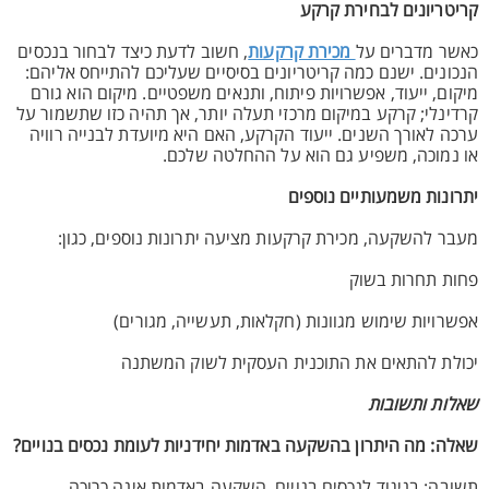
קריטריונים לבחירת קרקע
כאשר מדברים על
מכירת קרקעות
, חשוב לדעת כיצד לבחור בנכסים
הנכונים. ישנם כמה קריטריונים בסיסיים שעליכם להתייחס אליהם:
מיקום, ייעוד, אפשרויות פיתוח, ותנאים משפטיים. מיקום הוא גורם
קרדינלי; קרקע במיקום מרכזי תעלה יותר, אך תהיה כזו שתשמור על
ערכה לאורך השנים. ייעוד הקרקע, האם היא מיועדת לבנייה רוויה
או נמוכה, משפיע גם הוא על ההחלטה שלכם.
יתרונות משמעותיים נוספים
מעבר להשקעה, מכירת קרקעות מציעה יתרונות נוספים, כגון:
פחות תחרות בשוק
אפשרויות שימוש מגוונות (חקלאות, תעשייה, מגורים)
יכולת להתאים את התוכנית העסקית לשוק המשתנה
שאלות ותשובות
שאלה: מה היתרון בהשקעה באדמות יחידניות לעומת נכסים בנויים?
תשובה: בניגוד לנכסים בנויים, השקעה באדמות אינה כרוכה