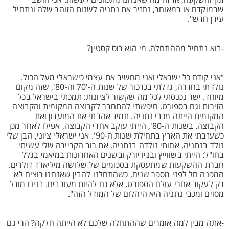
זמן והשקעה, אז זה מה שאנחנו מתכוונים לעשות. אני חושב
שבמוקדם או במאוחר, נחזיר את נתניה לשנות הזוהר שלה ונתחיל
עידן חדש".
-בוא נתחיל מההתחלה. מי הוא רוס קסטין?
“אני קודם כל ישראלי ואני מחשיב את עצמי כישראלי מעל הכול.
נולדתי בחדרה, גדלתי בכרכור של שנות ה-'70 וה-80', שזה מקום
מיוחד. ישר נכנסתי לכל מה שקשור לציונות: תמכתי בישראל בכל
הזירות וגם בספורט. חיפשתי להתחבר לקבוצה המקומית והקבוצה
המקומית הייתה מכבי נתניה. תמיד אהבתי את המועדון ואת
הקבוצה. בשנות ה-80', הייתי עוקב אחרי הקבוצה, אפילו לאחר מכן
כשעזבתי את הארץ בתחילת שנות ה-90'. אני ישראלי ציוני, הבן שלי
נולד בנתניה, אחותי נולדה בנתניה. את רוב הקריירה שלי עשיתי
בחו"ל: הייתי בשווייץ ובניו יורק ובשנים האחרונות במיאמי בגלל
חברת ההשקעות שמתעסקת בסכומים של שלושה מיליארד דולרים.
המפנה חל לפני מספר שנים, כשהתחלנו להבין שאנחנו רוצים לא
רק לעקוב אחרי עולם הספורט, אלא גם להיות מעורבים. בנינו מודל
מסוים ומכבי נתניה היא היהלום של המודל הזה".
-אתה מבין למה אומרים שההתחלה שלכם לא הייתה חלקה? הרי גם