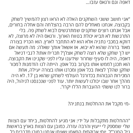
דאפה וגם ורגאס עזבו…
"אני חושב ששני השחקנים האלה לא הראו רצון להמשיך לשחק
בקבוצה. אנחנו מאחלים להם הרבה בהצלחה והם אחלה בחורים,
אבל אנחנו רוצים שחקנים שמתרגשים לבוא לשחק פה. בלי
התרגשות לא תביא יכולת בטווח הארוך. ורגאס היה לא מרוצה, לא
דווקא במכבי נתניה אלא הוא לא התחבר לארץ. הוא הכריז בצורה
מאוד ברורה שהוא לא יבוא. אז אשאל אותך שאלה: מה תעשה אם
יש לך שחקן שלא רוצה לשחק אצלך? תכריח אותו? לגבי דניאל
דאפה, היה לו סעיף שחרור שידענו עליו לפני שקנינו את הקבוצה.
הוא תכנן לממש אותו בקרוב בכל אופן. הייתה לנו הזדמנות למכור
שחקן שהלך לצאת בכל אופן ומכרנו אותו בצורה יעילה, אחת
המכירות הגבוהות בכדורגל העולמי לשחקן שהוא בן 17. לא היה
מהלך אחר שבו יכולנו לעשות יותר. עוד לפני שנכנסנו לניהול, היה
ברור לנו ששתי ההעברות הללו יקרו".
-מי מקבל את ההחלטות בנתניה?
"ההחלטות מתקבלות על ידי: אני מגיע להחלטות, ביחד עם הצוות
שלי שמספק לי ייעוץ והרבה עזרה. כמובן עם הצוות בארץ בראשות
גיל המנכ”ל, יוסי אבוקסיס המאמן שאיתו אנחנו כמובן מדברים כל