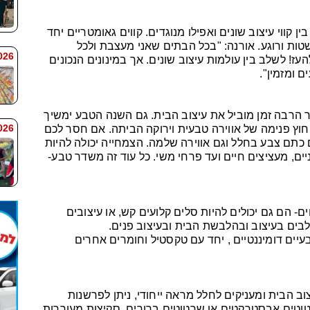
ק בין קווי עיצוב שונים ואפילו מנוגדים. קווים גאומטריים יחד
שטות ורוגע. אורנה: "בכל הבתים שאני מעצבת ולכל
 7:59
ז! לשלב בין עולמות עיצוב שונים. אך במינונים הנכונים
 ומזמין".
הרבה זמן מוביל את עיצוב הבית. גם השנה הטבע ימשיך
 7:58
חוץ פנימה של אווירה טבעית וירוקה הביתה. אם חסר לכם
גם כתם צבע בחלל וגם אווירה שלמה. הצמחייה יכולה להיות
יים, מעציצים חיים ועד פרחי משי. כל עוד זה משדר טבע-
ם- הם גם יכולים להיות סלים קלועים קש, או עיצובים
לבים בעיצוב ובהלבשת הבית ובעיצוב פנים.
יים דומיננטיים , יחד עם טקסטיל וחומרים אחרים
וב הבית ומעניקים לחלל מראה ייחודי, ניתן לפרשנות
טוטים אבסטרקטים או שרטוטים ברורים, סקיצות מעוררות