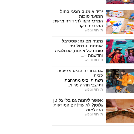
יריד אומנים חגיגי בחול
המועד סוכות
המרכז הקהילתי דורה מרשת
המרכזים הקה...
תיירות ונופש
נתניה מציגה: פסטיבל
אומנות וטכנולוגיה
סוכות של אמנות, טכנולוגיה
וחדשנות –...
תיירות ונופש
גם בחדרה הביס מגיע עד
לבית
רשת תן ביס מתרחבת
ותושבי חדרה מרווי...
תיירות ונופש
אפשר ליהנות גם בלי גלוטן
גלוטן? לא עוד! יום המודעות
הבינלאומ...
תיירות ונופש