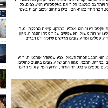
ר ויותר גם בעיצובי הקיר וגם באקססוריז המעוצבים. כל
בע, דבר אחד בטוח- הם יובילו בתחום עיצוב הבית בשנה
אקססוריז וריהוט, אצלינו במרקט קיימת מחלקת וינטג'
ו ישירות משווקי הפשפשים של רומניה והונגריה. מגוון
דה, פסלים ועוד עיצובים מרגשים שיזכירו לנו דברים
הצבע שנבחר ע"י חברת פנטון בשנת 2020 הוא הצבע הכחול העמוק. צבע שמשדר אותנטיות, רוגע
. במרקט תמצאו מגוון רחב של עיצובים בגוונים כחולים,
ים נוספים שיבלטו זה הורוד , הירוק העמוק וגווני החום