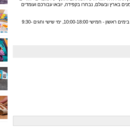
מנים בארץ ובעולם, נבחרו בקפידה, יובאו עבורכם ועומדים
מרקט MARKET פתוחה לאורך כל השבוע בימים ראשון - חמישי 10:00-18:00, ימי שישי וחגים 9:30-