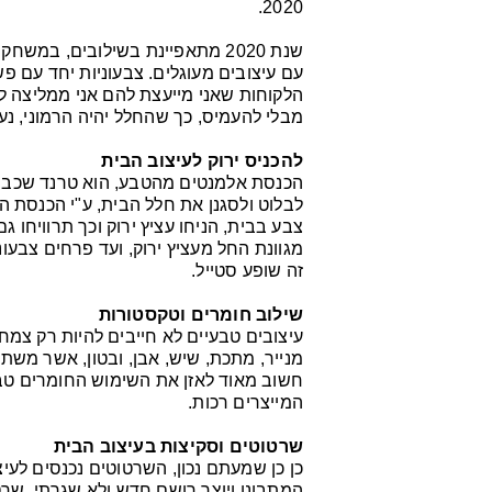
2020.
שנת 2020 מתאפיינת בשילובים, במשח
עם עיצובים מעוגלים. צבעוניות יחד עם פ
הלקוחות שאני מייעצת להם אני ממליצה להע
מבלי להעמיס, כך שהחלל יהיה הרמוני, נעים
להכניס ירוק לעיצוב הבית
הכנסת אלמנטים מהטבע, הוא טרנד שכבר 
לבלוט ולסגנן את חלל הבית, ע"י הכנסת ה
צבע בבית, הניחו עציץ ירוק וכך תרוויחו 
מגוונת החל מעציץ ירוק, ועד פרחים צבעונ
זה שופע סטייל.
שילוב חומרים וטקסטורות
עיצובים טבעיים לא חייבים להיות רק צמחי
מנייר, מתכת, שיש, אבן, ובטון, אשר משת
חשוב מאוד לאזן את השימוש החומרים טבע
המייצרים רכות.
שרטוטים וסקיצות בעיצוב הבית
כן כן שמעתם נכון, השרטוטים נכנסים לעיצ
המתבונן ויוצר רושם חדש ולא שגרתי. שר