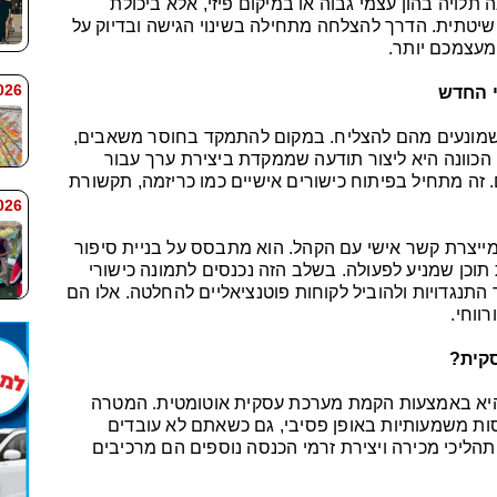
ה תלויה בהון עצמי גבוה או במיקום פיזי, אלא ביכולת
 שיטתית. הדרך להצלחה מתחילה בשינוי הגישה ובדיוק על
 מעצמכם יותר.
 7:59
 החדש
 שמונעים מהם להצליח. במקום להתמקד בחוסר משאבים,
הכוונה היא ליצור תודעה שממקדת ביצירת ערך עבור
ה מתחיל בפיתוח כישורים אישיים כמו כריזמה, תקשורת
 7:58
מייצרת קשר אישי עם הקהל. הוא מתבסס על בניית סיפור
 תוכן שמניע לפעולה. בשלב הזה נכנסים לתמונה כישורי
התנגדויות ולהוביל לקוחות פוטנציאליים להחלטה. אלו הם
ווחי.
סקית?
 היא באמצעות הקמת מערכת עסקית אוטומטית. המטרה
ות משמעותיות באופן פסיבי, גם כשאתם לא עובדים
תהליכי מכירה ויצירת זרמי הכנסה נוספים הם מרכיבים