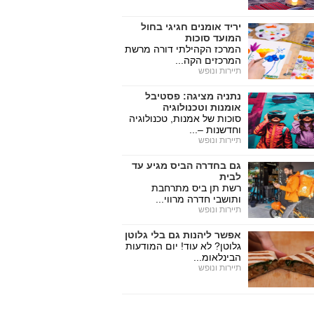
יריד אומנים חגיגי בחול
המועד סוכות
המרכז הקהילתי דורה מרשת
המרכזים הקה...
תיירות ונופש
נתניה מציגה: פסטיבל
אומנות וטכנולוגיה
סוכות של אמנות, טכנולוגיה
וחדשנות –...
תיירות ונופש
גם בחדרה הביס מגיע עד
לבית
רשת תן ביס מתרחבת
ותושבי חדרה מרווי...
תיירות ונופש
אפשר ליהנות גם בלי גלוטן
גלוטן? לא עוד! יום המודעות
הבינלאומ...
תיירות ונופש