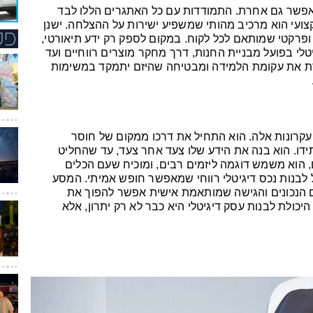
פשר גם אחרת. התמודדות עם כל האתגרים הללו לבד
קצועי הוא מרכיב מהותי שמשפיע ישירות על ההצלחה. ישנן
י ופרקטי שמותאם לכל לקוח. במקום לספק רק ידע תיאורטי,
י בפועל מבניית החנות, דרך מחקר מוצרים רווחיים ועד
רת את עקומת הלמידה ומבטיחה שהיזם יתמקד במשימות
 עקרונות אלה. הוא התחיל את דרכו ממקום של חוסר
ידו. הוא בנה את הידע שלו צעד אחר צעד, עד שהחליט
ם, הוא משמש דוגמה ליזמים רבים, ומוכיח שעם הכלים
 לבנות נכס דיגיטלי רווחי שמאפשר חופש אמיתי. המסע
ים הנכונים והגישה שמותאמת אישית אפשר להפוך את
היכולת לבנות עסק דיגיטלי היא כבר לא רק יתרון, אלא