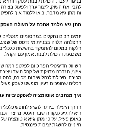
בניגוד לעבר, היכולת לבנות עסק רווחי אינ
להבין את השוק, ליצור ערך ולפעול בצורה
זה מתן גיא מדבר. בואו ללמוד איך להפיק
מתן גיא מלמד אתכם על העולם העסקי
יזמים רבים נתקלים במחסומים מנטליים
ההצלחה תלויה בבניית מיינדסט של שפע. 
הלקוח במקום להתמקד בחששות כלכליים. ז
משכנעת והיכולת לבנות אמון עם הקהל.
השיווק הדיגיטלי הפך כיום לפלטפורמה ש
אישי, הגדרה מדויקת של קהל היעד ויצירת
מכירה. היכולת לנהל שיחות מכירה, להסיר 
הכלים שהופכים רעיון מופשט לעסק פעיל ור
איך מנתבים אוטומציה לאפקטיביות ע
הדרך היעילה ביותר להגיע לחופש כלכלי
היא להגיע לנקודה שבה העסק מייצר הכנס
באופן פעיל. על פי
מתן גיא
אוטומציה של 
חיוניים להשגת יציבות פיננסית.