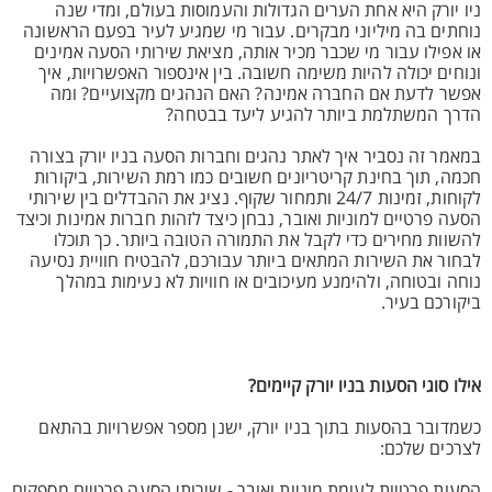
ניו יורק היא אחת הערים הגדולות והעמוסות בעולם, ומדי שנה
נוחתים בה מיליוני מבקרים. עבור מי שמגיע לעיר בפעם הראשונה
או אפילו עבור מי שכבר מכיר אותה, מציאת שירותי הסעה אמינים
ונוחים יכולה להיות משימה חשובה. בין אינספור האפשרויות, איך
אפשר לדעת אם החברה אמינה? האם הנהגים מקצועיים? ומה
הדרך המשתלמת ביותר להגיע ליעד בבטחה?
במאמר זה נסביר איך לאתר נהגים וחברות הסעה בניו יורק בצורה
חכמה, תוך בחינת קריטריונים חשובים כמו רמת השירות, ביקורות
לקוחות, זמינות 24/7 ותמחור שקוף. נציג את ההבדלים בין שירותי
הסעה פרטיים למוניות ואובר, נבחן כיצד לזהות חברות אמינות וכיצד
להשוות מחירים כדי לקבל את התמורה הטובה ביותר. כך תוכלו
לבחור את השירות המתאים ביותר עבורכם, להבטיח חוויית נסיעה
נוחה ובטוחה, ולהימנע מעיכובים או חוויות לא נעימות במהלך
ביקורכם בעיר.
אילו סוגי הסעות בניו יורק קיימים?
כשמדובר בהסעות בתוך בניו יורק, ישנן מספר אפשרויות בהתאם
לצרכים שלכם:
הסעות פרטיות לעומת מוניות ואובר - שירותי הסעה פרטיים מספקים