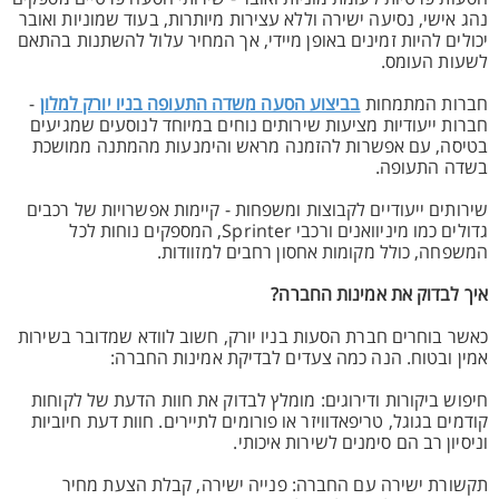
נהג אישי, נסיעה ישירה וללא עצירות מיותרות, בעוד שמוניות ואובר
יכולים להיות זמינים באופן מיידי, אך המחיר עלול להשתנות בהתאם
לשעות העומס.
חברות המתמחות
בביצוע הסעה משדה התעופה בניו יורק למלון
-
חברות ייעודיות מציעות שירותים נוחים במיוחד לנוסעים שמגיעים
בטיסה, עם אפשרות להזמנה מראש והימנעות מהמתנה ממושכת
בשדה התעופה.
שירותים ייעודיים לקבוצות ומשפחות - קיימות אפשרויות של רכבים
גדולים כמו מיניוואנים ורכבי Sprinter, המספקים נוחות לכל
המשפחה, כולל מקומות אחסון רחבים למזוודות.
איך לבדוק את אמינות החברה?
כאשר בוחרים חברת הסעות בניו יורק, חשוב לוודא שמדובר בשירות
אמין ובטוח. הנה כמה צעדים לבדיקת אמינות החברה:
חיפוש ביקורות ודירוגים: מומלץ לבדוק את חוות הדעת של לקוחות
קודמים בגוגל, טריפאדוויזר או פורומים לתיירים. חוות דעת חיוביות
וניסיון רב הם סימנים לשירות איכותי.
תקשורת ישירה עם החברה: פנייה ישירה, קבלת הצעת מחיר