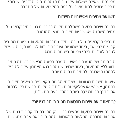
מפורטת ושאילת שאלות על זמינות הנהגים, סוגי הרכבים ושירותי
תוספת יכולים לתת מושג על רמת המקצועיות של החברה.
השוואת מחירים ואפשרויות תשלום
בחירת שירות הסעה משתלמת תלויה בגורמים כמו מחיר קבוע מול
מחיר משתנה, אפשרויות תשלום ותנאי ההזמנה:
תעריפים קבועים מול מונה - חלק מחברות ההסעות מציעות מחירים
קבועים לפי יעד, בעוד שמוניות ואובר מחייבות לפי מונה, מה שעלול
לגרום לעלויות בלתי צפויות בשעות העומס.
היתרונות של הזמנה מראש - הזמנת הסעה מראש מבטיחה מחיר
ידוע ללא הפתעות, בעוד שחיפוש נהג ברגע האחרון עלול להוביל
להמתנה ארוכה ולמחירים גבוהים יותר.
שיטות תשלום מגוונות - שירותי הסעות מקצועיים מציעים תשלום
במזומן, אשראי או אפליקציות תשלום דיגיטליות, כך שתוכלו לבחור
את הדרך הנוחה לכם ביותר להסדיר את התשלום.
כך תאתרו את שירות ההסעות הטוב ביותר בניו יורק
בחירת שירות הסעות מתאים בניו יורק מחייבת בדיקה מוקדמת של
אמינות החברה, המלצות הלקוחות והמחיר. בין אם אתם מחפשים