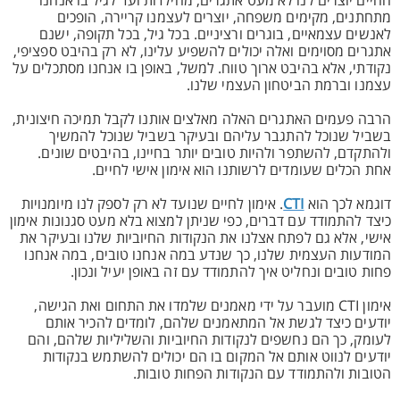
החיים יוצרים לנו לא מעט אתגרים, מהילדות ועד לגיל בו אנחנו
מתחתנים, מקימים משפחה, יוצרים לעצמנו קריירה, הופכים
לאנשים עצמאיים, בוגרים ורציניים. בכל גיל, בכל תקופה, ישנם
אתגרים מסוימים ואלה יכולים להשפיע עלינו, לא רק בהיבט ספציפי,
נקודתי, אלא בהיבט ארוך טווח. למשל, באופן בו אנחנו מסתכלים על
עצמנו וברמת הביטחון העצמי שלנו.
הרבה פעמים האתגרים האלה מאלצים אותנו לקבל תמיכה חיצונית,
בשביל שנוכל להתגבר עליהם ובעיקר בשביל שנוכל להמשיך
ולהתקדם, להשתפר ולהיות טובים יותר בחיינו, בהיבטים שונים.
אחת הכלים שעומדים לרשותנו הוא אימון אישי לחיים.
דוגמא לכך הוא
CTI
. אימון לחיים שנועד לא רק לספק לנו מיומנויות
כיצד להתמודד עם דברים, כפי שניתן למצוא בלא מעט סגנונות אימון
אישי, אלא גם לפתח אצלנו את הנקודות החיוביות שלנו ובעיקר את
המודעות העצמית שלנו, כך שנדע במה אנחנו טובים, במה אנחנו
פחות טובים ונחליט איך להתמודד עם זה באופן יעיל ונכון.
אימון CTI מועבר על ידי מאמנים שלמדו את התחום ואת הגישה,
יודעים כיצד לגשת אל המתאמנים שלהם, לומדים להכיר אותם
לעומק, כך הם נחשפים לנקודות החיוביות והשליליות שלהם, והם
יודעים לנווט אותם אל המקום בו הם יכולים להשתמש בנקודות
הטובות ולהתמודד עם הנקודות הפחות טובות.