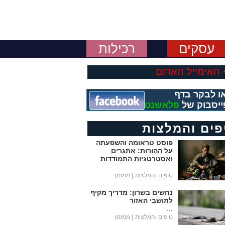
עסקים
רכילות
האימייל האדום
ו לבקר בדף
ייסבוק של
פלאשנט
פים והמלצות
פוסט טראומה והשפעתה
על ההורות: אתגרים
ואסטרטגיות התמודדות
...
טיפים והמלצות
| ממומן
נחשים בשרון: מדריך מקיף
לתושבי האזור
...
טיפים והמלצות
| ממומן