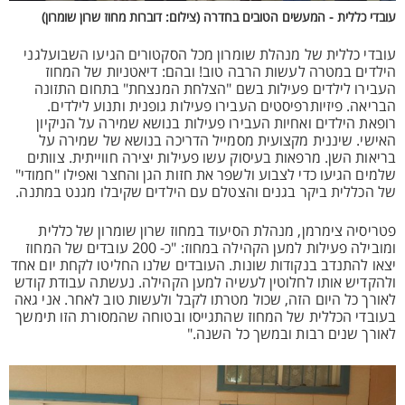
עובדי כללית - המעשים הטובים בחדרה (צילום: דוברות מחוז שרון שומרון)
עובדי כללית של מנהלת שומרון מכל הסקטורים הגיעו השבועלגני
הילדים במטרה לעשות הרבה טוב! ובהם: דיאטניות של המחוז
העבירו לילדים פעילות בשם "הצלחת המנצחת" בתחום התזונה
הבריאה. פיזיותרפיסטים העבירו פעילות גופנית ותנוע לילדים.
רופאת הילדים ואחיות העבירו פעילות בנושא שמירה על הניקיון
האישי. שיננית מקצועית מסמייל הדריכה בנושא של שמירה על
בריאות השן. מרפאות בעיסוק עשו פעילות יצירה חווייתית. צוותים
שלמים הגיעו כדי לצבוע ולשפר את חזות הגן והחצר ואפילו "חמודי"
של הכללית ביקר בגנים והצטלם עם הילדים שקיבלו מגנט במתנה.
פטריסיה צימרמן, מנהלת הסיעוד במחוז שרון שומרון של כללית
ומובילה פעילות למען הקהילה במחוז: "כ- 200 עובדים של המחוז
יצאו להתנדב בנקודות שונות. העובדים שלנו החליטו לקחת יום אחד
ולהקדיש אותו לחלוטין לעשיה למען הקהילה. נעשתה עבודת קודש
לאורך כל היום הזה, שכול מטרתו לקבל ולעשות טוב לאחר. אני גאה
בעובדי הכללית של המחוז שהתגייסו ובטוחה שהמסורת הזו תימשך
לאורך שנים רבות ובמשך כל השנה."