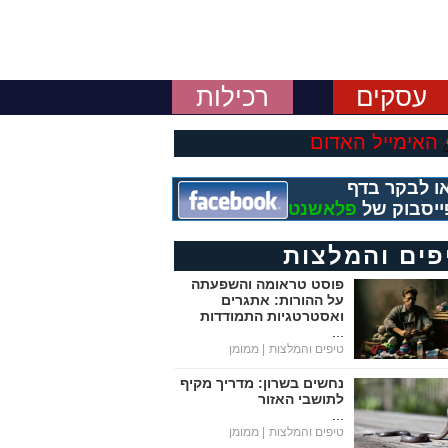
עסקים
רכילות
האימייל האדום
ו לבקר בדף
ייסבוק של
פלאשנט
פים והמלצות
פוסט טראומה והשפעתה
על ההורות: אתגרים
ואסטרטגיות התמודדות
...
טיפים והמלצות
| ממומן
נחשים בשרון: מדריך מקיף
לתושבי האזור
...
טיפים והמלצות
| ממומן