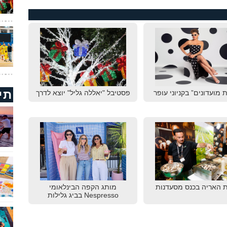
תי
 מועדונים” בקניוני עופר
פסטיבל "יאללה גליל" יוצא לדרך
 האריה בכנס מסעדנות
מותג הקפה הבינלאומי
Nespresso בביג גלילות