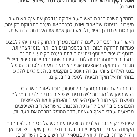
שיפוצי הקיץ בגני הילדים מבוצעים עם דגש על בטיחו (צילום: באדיבות
העירייה)
במהלך השנה הנחה ראש העיר צביקה גנדלמן את אגף האירועים
העירוני בניהולו של אהוד ואנה, לתגבר את מערך התחזוקה הקיימת,
הן בכוח-אדם והן בציוד, ולבצע בזמן אמת את העבודות הנדרשות.
ראש העיר הסביר כי, "עם הרחבת מערך התחזוקה ניתן יהיה לבצע
פעולות תחזוקה רבות יותר במספר גנים רב יותר ובזמן קצר יותר.
בנוסף לטיפול השוטף ניתן יהיה לתת מענה מקצועי יותר גם
במקרים שמתעוררות תקלות ובעיות בשטח המחייבות טיפול מיידי".
תגבור התחזוקה באמצעות אגף האירועים מעמיד לטובת הטיפול
בגני הילדים צוותי עבודה מיומנים ומקצועיים, המסוגלים להגיע
במהירות אל מוקד הבעיה ולטפל בה במקום.
בד בבד לעבודות התחזוקה השוטפות, רוכזו לאורך השנה כל
בקשותיהן של הגננות לשדרוגים ושיפוצים בגני הילדים. במהלך
חופשת הקיץ מוביל אגף האירועים והאחזקות את השיפוצים
המבוצעים בהתאם להעדפת הגננות, כאשר את רוב השיפוצים
מבצעים עובדי האגף בעצמם, דבר המוזיל בהרבה את העלויות.
שיפוצי הקיץ בגני הילדים מבוצעים עם דגש על בטיחות. לצורך כך
הקצתה העירייה תקציב ייחודי בגובה חצי מיליון שקלים שנועד אך
ורק לשדרוגי בטיחות, וזאת בנוסף ליתר השיפוצים והשדרוגים.