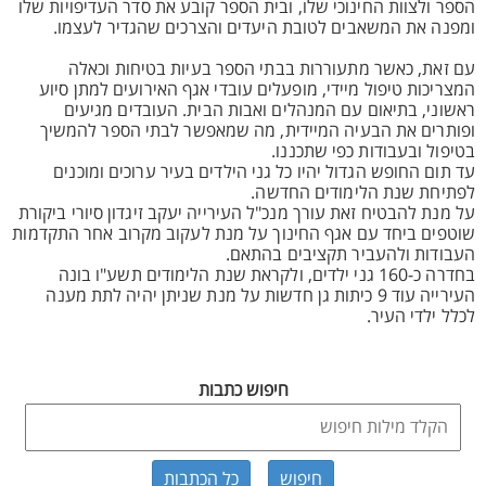
הספר ולצוות החינוכי שלו, ובית הספר קובע את סדר העדיפויות שלו
ומפנה את המשאבים לטובת היעדים והצרכים שהגדיר לעצמו.
עם זאת, כאשר מתעוררות בבתי הספר בעיות בטיחות וכאלה
המצריכות טיפול מיידי, מופעלים עובדי אגף האירועים למתן סיוע
ראשוני, בתיאום עם המנהלים ואבות הבית. העובדים מגיעים
ופותרים את הבעיה המיידית, מה שמאפשר לבתי הספר להמשיך
בטיפול ובעבודות כפי שתכננו.
עד תום החופש הגדול יהיו כל גני הילדים בעיר ערוכים ומוכנים
לפתיחת שנת הלימודים החדשה.
על מנת להבטיח זאת עורך מנכ"ל העירייה יעקב זיגדון סיורי ביקורת
שוטפים ביחד עם אגף החינוך על מנת לעקוב מקרוב אחר התקדמות
העבודות ולהעביר תקציבים בהתאם.
בחדרה כ-160 גני ילדים, ולקראת שנת הלימודים תשע"ו בונה
העירייה עוד 9 כיתות גן חדשות על מנת שניתן יהיה לתת מענה
לכלל ילדי העיר.
חיפוש כתבות
כל הכתבות