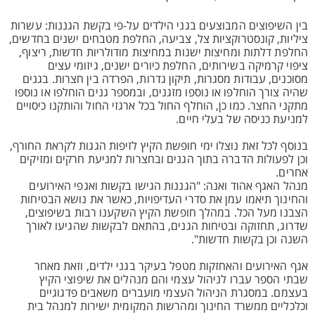
בין השיפוצים המבוצעים בגני הילדים על-פי בקשת הגננות: עשרות
ציליות, קונסטרוקציות צל, צביעה, החלפת מטבחים ישנים בחדשים,
החלפת דלתות ומחיצות ישנות במחיצות מודולריות חדשות, ריצוף,
ציפוי קרמיקה בשירותים, החלפת כיורים ישנים, גיזומי עצים
מסוכנים, עבודות מסגרות, תיקון גדרות, הפרדה בין חצרות. בגנים
שהיה צורך הוחלפו או נוספו מזגנים, ובמספר גנים הוחלפו או נוספו
מתקני החצר. כמו כן, הוחלף החול בכל ארגזי החול והותקנו כיסויים
למניעת כניסה של בעלי חיים.
בנוסף לכל זאת נוצלו ימי חופשת הקיץ לזיפות הגגות לקראת החורף,
וכן לפעולות הדברה בתוך הגנים ובחצרות למניעת חרקים ומזיקים
אחרים.
מנהל האגף אהוד ואנה: "הגננות הגישו בקשות ואגפי האירועים
והחינוך תיאמו עמן את סדרי העדיפויות, כאשר את נושא הבטיחות
הצבנו מעל הכל. במהלך חופשת הקיץ השקענו רבות בשיפוצים,
שדרוג, תחזוקה ובטיחות הגנים, בהתאם לבקשות שהגיעו לאורך
השנה וכן בקשות חדשות".
אגף האירועים והאחזקות מטפל בעיקר בגני ילדים, וזאת מאחר
שבתי הספר עברו לניהול עצמי והם מנהלים את שיפוצי הקיץ
בעצמם. במסגרת הניהול העצמי מועברים משאבים פדגוגיים
וכלכליים ממשרד החינוך ומהרשות המקומית ישירות למנהל בית