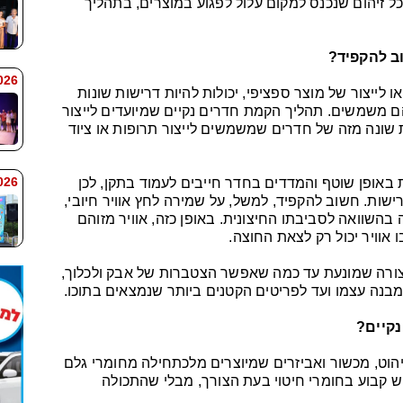
שכל זיהום שנכנס למקום עלול לפגוע במוצרים, בתהליך
ב להקפיד?
 9:38
ו לייצור של מוצר ספציפי, יכולות להיות דרישות שונות
משמשים. תהליך הקמת חדרים נקיים שמיועדים לייצור
ת שונה מזה של חדרים שמשמשים לייצור תרופות או ציוד
 9:33
באופן שוטף והמדדים בחדר חייבים לעמוד בתקן, לכן
ות. חשוב להקפיד, למשל, על שמירה לחץ אוויר חיובי,
בהשוואה לסביבתו החיצונית. באופן כזה, אוויר מזוהם
אוויר יכול רק לצאת החוצה.
צורה שמונעת עד כמה שאפשר הצטברות של אבק ולכלוך,
המבנה עצמו ועד לפריטים הקטנים ביותר שנמצאים בתוכו.
נקיים?
יהוט, מכשור ואביזרים שמיוצרים מלכתחילה מחומרי גלם
ש קבוע בחומרי חיטוי בעת הצורך, מבלי שהתכולה