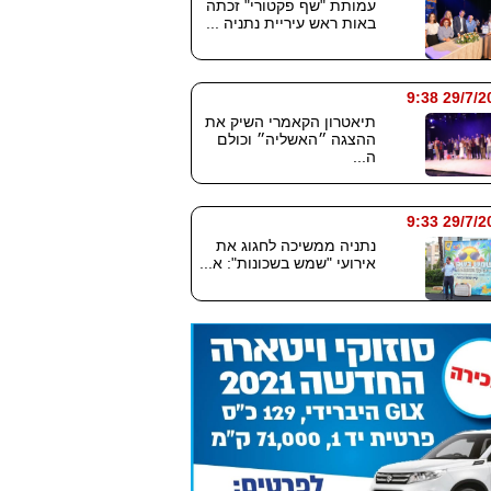
עמותת "שף פקטורי" זכתה
באות ראש עיריית נתניה ...
29/7/2026
תיאטרון הקאמרי השיק את
ההצגה ״האשליה״ וכולם
ה...
29/7/2026
נתניה ממשיכה לחגוג את
אירועי "שמש בשכונות": א...