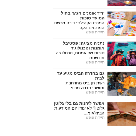
יריד אומנים חגיגי בחול
המועד סוכות
המרכז הקהילתי דורה מרשת
המרכזים הקה...
תיירות ונופש
נתניה מציגה: פסטיבל
אומנות וטכנולוגיה
סוכות של אמנות, טכנולוגיה
וחדשנות –...
תיירות ונופש
גם בחדרה הביס מגיע עד
לבית
רשת תן ביס מתרחבת
ותושבי חדרה מרווי...
תיירות ונופש
אפשר ליהנות גם בלי גלוטן
גלוטן? לא עוד! יום המודעות
הבינלאומ...
תיירות ונופש